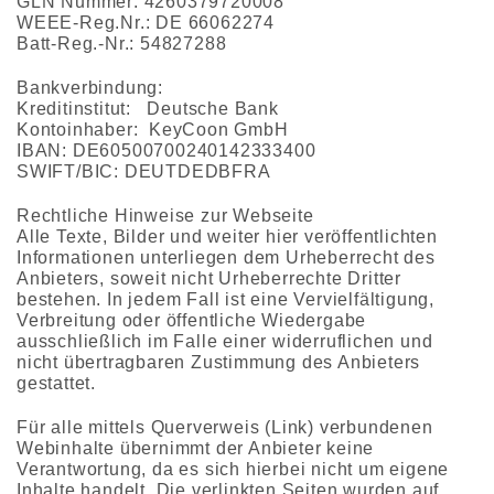
GLN Nummer: 4260379720008
WEEE-Reg.Nr.: DE 66062274
Batt-Reg.-Nr.: 54827288
Bankverbindung:
Kreditinstitut: Deutsche Bank
Kontoinhaber: KeyCoon GmbH
IBAN: DE60500700240142333400
SWIFT/BIC: DEUTDEDBFRA
Rechtliche Hinweise zur Webseite
Alle Texte, Bilder und weiter hier veröffentlichten
Informationen unterliegen dem Urheberrecht des
Anbieters, soweit nicht Urheberrechte Dritter
bestehen. In jedem Fall ist eine Vervielfältigung,
Verbreitung oder öffentliche Wiedergabe
ausschließlich im Falle einer widerruflichen und
nicht übertragbaren Zustimmung des Anbieters
gestattet.
Für alle mittels Querverweis (Link) verbundenen
Webinhalte übernimmt der Anbieter keine
Verantwortung, da es sich hierbei nicht um eigene
Inhalte handelt. Die verlinkten Seiten wurden auf