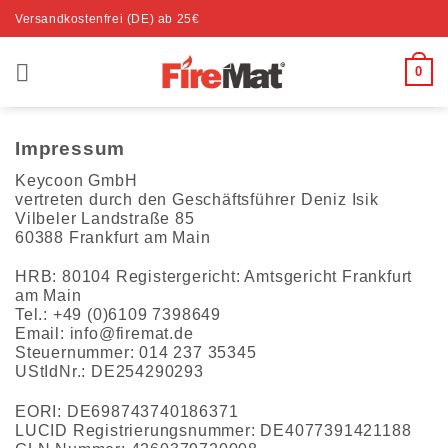
Zum
Versandkostenfrei (DE) ab 25€
Inhalt
springen
0
Impressum
Keycoon GmbH
vertreten durch den Geschäftsführer Deniz Isik
Vilbeler Landstraße 85
60388 Frankfurt am Main
HRB: 80104 Registergericht: Amtsgericht Frankfurt
am Main
Tel.: +49 (0)6109 7398649
Email: info@firemat.de
Steuernummer: 014 237 35345
UStIdNr.: DE254290293
EORI: DE698743740186371
LUCID Registrierungsnummer: DE4077391421188