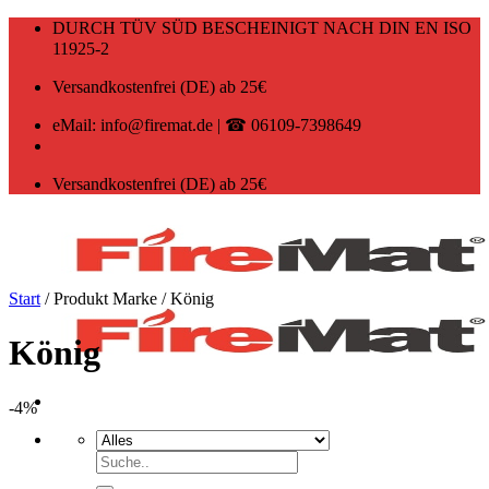
Zum
DURCH TÜV SÜD BESCHEINIGT NACH DIN EN ISO
Inhalt
11925-2
springen
Versandkostenfrei (DE) ab 25€
eMail: info@firemat.de | ☎ 06109-7398649
Versandkostenfrei (DE) ab 25€
Start
/
Produkt Marke
/
König
König
-4%
Suchen
nach: