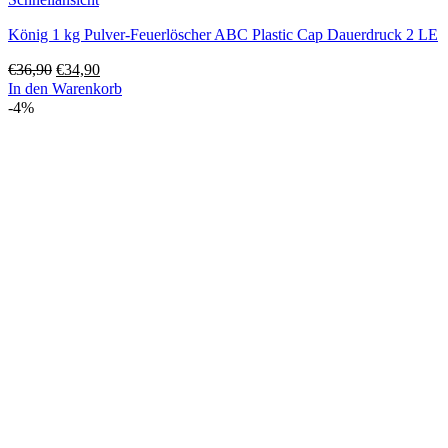
König 1 kg Pulver-Feuerlöscher ABC Plastic Cap Dauerdruck 2 LE
Ursprünglicher
Aktueller
€
36,90
€
34,90
Preis
Preis
In den Warenkorb
war:
ist:
-4%
€36,90
€34,90.