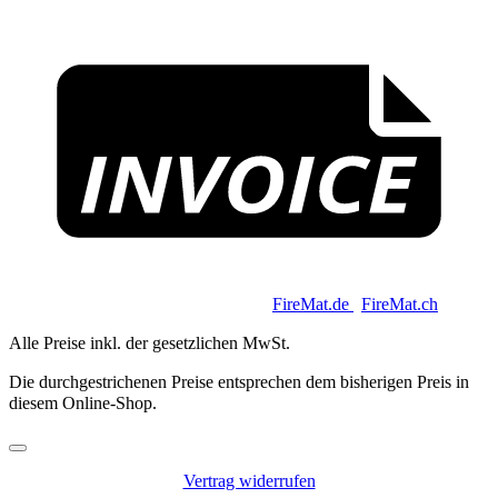
I
Copyright 2026 © Keycoon GmbH |
FireMat.de
|
FireMat.ch
Alle Preise inkl. der gesetzlichen MwSt.
Die durchgestrichenen Preise entsprechen dem bisherigen Preis in
diesem Online-Shop.
Vertrag widerrufen