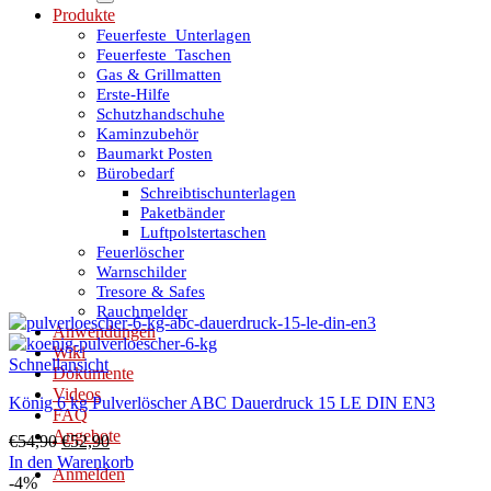
Produkte
Feuerfeste_Unterlagen
Feuerfeste_Taschen
Gas & Grillmatten
Erste-Hilfe
Schutzhandschuhe
Kaminzubehör
Baumarkt Posten
Bürobedarf
Schreibtischunterlagen
Paketbänder
Luftpolstertaschen
Feuerlöscher
Warnschilder
Tresore & Safes
Rauchmelder
Anwendungen
Wiki
Schnellansicht
Dokumente
Videos
König 6 kg Pulverlöscher ABC Dauerdruck 15 LE DIN EN3
FAQ
Angebote
Ursprünglicher
Aktueller
€
54,90
€
52,90
Preis
Preis
In den Warenkorb
Anmelden
war:
ist:
-4%