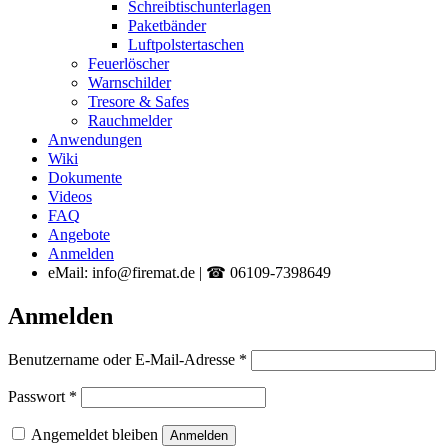
Schreibtischunterlagen
Paketbänder
Luftpolstertaschen
Feuerlöscher
Warnschilder
Tresore & Safes
Rauchmelder
Anwendungen
Wiki
Dokumente
Videos
FAQ
Angebote
Anmelden
eMail: info@firemat.de | ☎ 06109-7398649
Anmelden
Erforderlich
Benutzername oder E-Mail-Adresse
*
Erforderlich
Passwort
*
Angemeldet bleiben
Anmelden