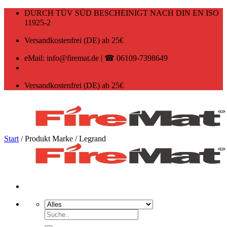
Zum
DURCH TÜV SÜD BESCHEINIGT NACH DIN EN ISO
Inhalt
11925-2
springen
Versandkostenfrei (DE) ab 25€
eMail: info@firemat.de | ☎ 06109-7398649
Versandkostenfrei (DE) ab 25€
Start
/
Produkt Marke
/
Legrand
Suchen
nach: