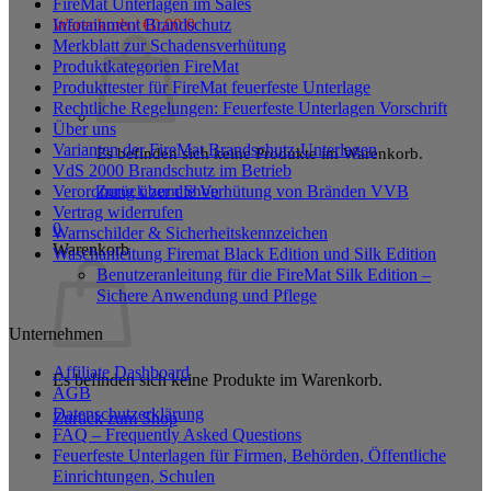
FireMat Unterlagen im Sales
Infotainment Brandschutz
Warenkorb /
€
0,00
0
Merkblatt zur Schadensverhütung
Produktkategorien FireMat
Produkttester für FireMat feuerfeste Unterlage
Rechtliche Regelungen: Feuerfeste Unterlagen Vorschrift
Über uns
Varianten der FireMat Brandschutz-Unterlagen
Es befinden sich keine Produkte im Warenkorb.
VdS 2000 Brandschutz im Betrieb
Zurück zum Shop
Verordnung über die Verhütung von Bränden VVB
Vertrag widerrufen
0
Warnschilder & Sicherheitskennzeichen
Warenkorb
Waschanleitung Firemat Black Edition und Silk Edition
Benutzeranleitung für die FireMat Silk Edition –
Sichere Anwendung und Pflege
Unternehmen
Affiliate Dashboard
Es befinden sich keine Produkte im Warenkorb.
AGB
Datenschutzerklärung
Zurück zum Shop
FAQ – Frequently Asked Questions
Feuerfeste Unterlagen für Firmen, Behörden, Öffentliche
Einrichtungen, Schulen