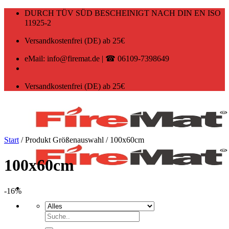
Zum
DURCH TÜV SÜD BESCHEINIGT NACH DIN EN ISO
Inhalt
11925-2
springen
Versandkostenfrei (DE) ab 25€
eMail: info@firemat.de | ☎ 06109-7398649
Versandkostenfrei (DE) ab 25€
Start
/
Produkt Größenauswahl
/
100x60cm
100x60cm
-16%
Suchen
nach: