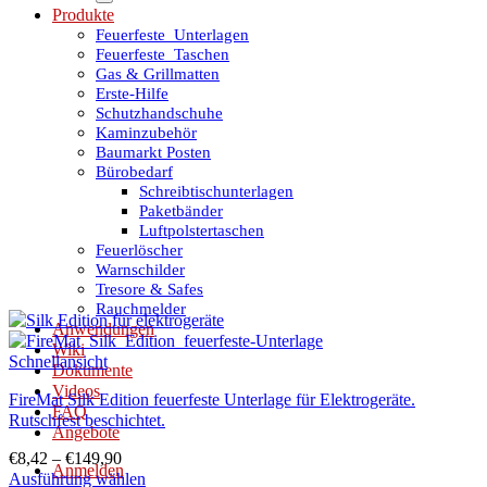
Produkte
Feuerfeste_Unterlagen
Feuerfeste_Taschen
Gas & Grillmatten
Erste-Hilfe
Schutzhandschuhe
Kaminzubehör
Baumarkt Posten
Bürobedarf
Schreibtischunterlagen
Paketbänder
Luftpolstertaschen
Feuerlöscher
Warnschilder
Tresore & Safes
Rauchmelder
Anwendungen
Wiki
Schnellansicht
Dokumente
Videos
FireMat Silk Edition feuerfeste Unterlage für Elektrogeräte.
FAQ
Rutschfest beschichtet.
Angebote
€
8,42
–
€
149,90
Anmelden
Ausführung wählen