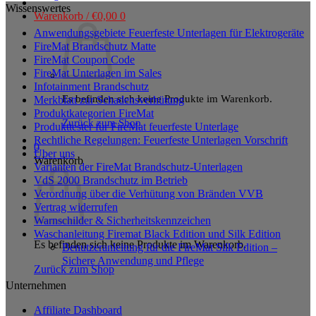
Dieses
Wissenswertes
Warenkorb /
€
0,00
0
Produkt
Anwendungsgebiete Feuerfeste Unterlagen für Elektrogeräte
weist
FireMat Brandschutz Matte
mehrere
FireMat Coupon Code
Varianten
FireMat Unterlagen im Sales
auf.
Infotainment Brandschutz
Die
Es befinden sich keine Produkte im Warenkorb.
Merkblatt zur Schadensverhütung
Optionen
Produktkategorien FireMat
können
Zurück zum Shop
Produkttester für FireMat feuerfeste Unterlage
auf
Rechtliche Regelungen: Feuerfeste Unterlagen Vorschrift
der
0
Über uns
Produktseite
Warenkorb
Varianten der FireMat Brandschutz-Unterlagen
gewählt
VdS 2000 Brandschutz im Betrieb
werden
Verordnung über die Verhütung von Bränden VVB
Vertrag widerrufen
Warnschilder & Sicherheitskennzeichen
Waschanleitung Firemat Black Edition und Silk Edition
Es befinden sich keine Produkte im Warenkorb.
Benutzeranleitung für die FireMat Silk Edition –
Sichere Anwendung und Pflege
Zurück zum Shop
Unternehmen
Affiliate Dashboard