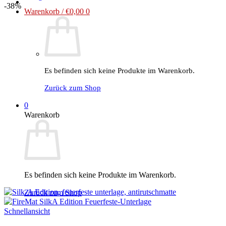
Dieses
-38%
Warenkorb /
€
0,00
0
Produkt
weist
mehrere
Varianten
auf.
Die
Es befinden sich keine Produkte im Warenkorb.
Optionen
können
Zurück zum Shop
auf
der
0
Produktseite
Warenkorb
gewählt
werden
Es befinden sich keine Produkte im Warenkorb.
Zurück zum Shop
Schnellansicht