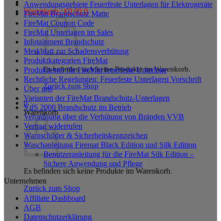
Anwendungsgebiete Feuerfeste Unterlagen für Elektrogeräte
Warenkorb /
€
0,00
0
FireMat Brandschutz Matte
FireMat Coupon Code
FireMat Unterlagen im Sales
Infotainment Brandschutz
Merkblatt zur Schadensverhütung
Produktkategorien FireMat
Es befinden sich keine Produkte im Warenkorb.
Produkttester für FireMat feuerfeste Unterlage
Rechtliche Regelungen: Feuerfeste Unterlagen Vorschrift
Zurück zum Shop
Über uns
Varianten der FireMat Brandschutz-Unterlagen
0
VdS 2000 Brandschutz im Betrieb
Warenkorb
Verordnung über die Verhütung von Bränden VVB
Vertrag widerrufen
Warnschilder & Sicherheitskennzeichen
Waschanleitung Firemat Black Edition und Silk Edition
Benutzeranleitung für die FireMat Silk Edition –
Sichere Anwendung und Pflege
Es befinden sich keine Produkte im Warenkorb.
Unternehmen
Zurück zum Shop
Affiliate Dashboard
AGB
Datenschutzerklärung