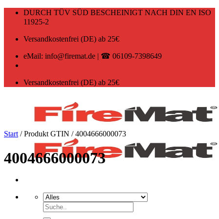
Zum
DURCH TÜV SÜD BESCHEINIGT NACH DIN EN ISO
Inhalt
11925-2
springen
Versandkostenfrei (DE) ab 25€
eMail: info@firemat.de | ☎ 06109-7398649
Versandkostenfrei (DE) ab 25€
Start
/
Produkt GTIN
/
4004666000073
4004666000073
Suchen
nach: