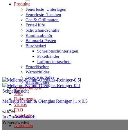
Produkte
Feuerfeste_Unterlagen
Feuerfeste_Taschen
Gas & Grillmatten
Erste-Hilfe
Schutzhandschuhe
Kaminzubehör
Baumarkt Posten
Bürobedarf
Schreibtischunterlagen
Paketbänder
Luftpolstertaschen
Feuerlöscher
Warnschilder
Tresore & Safes
Rauchmelder
Anwendungen
Schnellansicht
Wiki
Dokumente
Mellerud Kamin & Ofenglas Reiniger | 1 x 0,5
Videos
FAQ
€
19,99
Angebote
In den Warenkorb
Wissenswertes
Anmelden