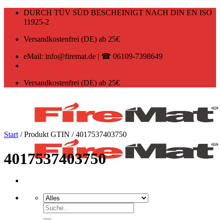
Zum
DURCH TÜV SÜD BESCHEINIGT NACH DIN EN ISO
Inhalt
11925-2
springen
Versandkostenfrei (DE) ab 25€
eMail: info@firemat.de | ☎ 06109-7398649
Versandkostenfrei (DE) ab 25€
Start
/
Produkt GTIN
/
4017537403750
4017537403750
Suchen
nach: