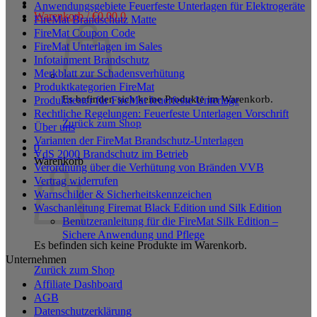
Anwendungsgebiete Feuerfeste Unterlagen für Elektrogeräte
Warenkorb /
€
0,00
0
FireMat Brandschutz Matte
FireMat Coupon Code
FireMat Unterlagen im Sales
Infotainment Brandschutz
Merkblatt zur Schadensverhütung
Produktkategorien FireMat
Es befinden sich keine Produkte im Warenkorb.
Produkttester für FireMat feuerfeste Unterlage
Rechtliche Regelungen: Feuerfeste Unterlagen Vorschrift
Zurück zum Shop
Über uns
Varianten der FireMat Brandschutz-Unterlagen
0
VdS 2000 Brandschutz im Betrieb
Warenkorb
Verordnung über die Verhütung von Bränden VVB
Vertrag widerrufen
Warnschilder & Sicherheitskennzeichen
Waschanleitung Firemat Black Edition und Silk Edition
Benutzeranleitung für die FireMat Silk Edition –
Sichere Anwendung und Pflege
Es befinden sich keine Produkte im Warenkorb.
Unternehmen
Zurück zum Shop
Affiliate Dashboard
AGB
Datenschutzerklärung