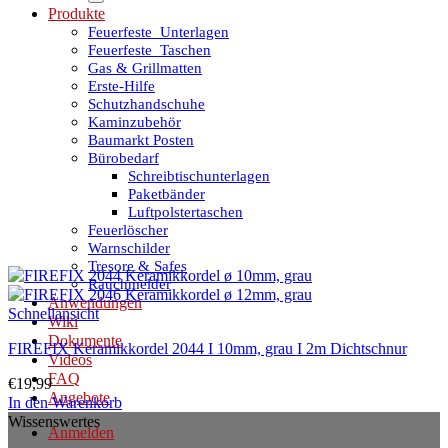
Produkte
Feuerfeste_Unterlagen
Feuerfeste_Taschen
Gas & Grillmatten
Erste-Hilfe
Schutzhandschuhe
Kaminzubehör
Baumarkt Posten
Bürobedarf
Schreibtischunterlagen
Paketbänder
Luftpolstertaschen
Feuerlöscher
Warnschilder
Tresore & Safes
Rauchmelder
Anwendungen
Schnellansicht
Wiki
Dokumente
FIREFIX Keramikkordel 2044 I 10mm, grau I 2m Dichtschnur
Videos
FAQ
€
19,99
Angebote
In den Warenkorb
Wissenswertes
Anmelden