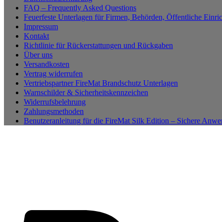
FAQ – Frequently Asked Questions
Feuerfeste Unterlagen für Firmen, Behörden, Öffentliche Einri
Impressum
Kontakt
Richtlinie für Rückerstattungen und Rückgaben
Über uns
Versandkosten
Vertrag widerrufen
Vertriebspartner FireMat Brandschutz Unterlagen
Warnschilder & Sicherheitskennzeichen
Widerrufsbelehrung
Zahlungsmethoden
Benutzeranleitung für die FireMat Silk Edition – Sichere Anw