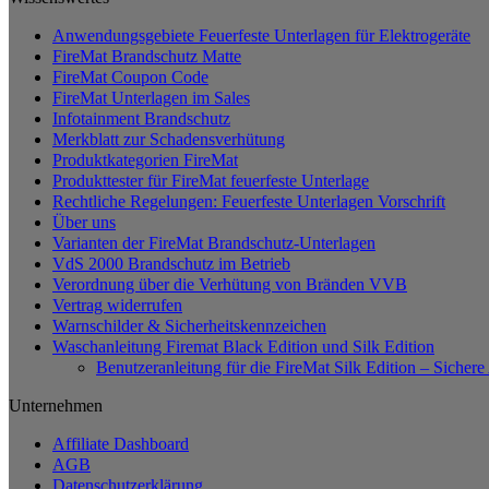
Produkt
Anwendungsgebiete Feuerfeste Unterlagen für Elektrogeräte
weist
FireMat Brandschutz Matte
mehrere
FireMat Coupon Code
Varianten
FireMat Unterlagen im Sales
auf.
Infotainment Brandschutz
Die
Merkblatt zur Schadensverhütung
Optionen
Produktkategorien FireMat
können
Produkttester für FireMat feuerfeste Unterlage
auf
Rechtliche Regelungen: Feuerfeste Unterlagen Vorschrift
der
Über uns
Produktseite
Varianten der FireMat Brandschutz-Unterlagen
gewählt
VdS 2000 Brandschutz im Betrieb
werden
Verordnung über die Verhütung von Bränden VVB
Vertrag widerrufen
Warnschilder & Sicherheitskennzeichen
Waschanleitung Firemat Black Edition und Silk Edition
Benutzeranleitung für die FireMat Silk Edition – Siche
Unternehmen
Affiliate Dashboard
AGB
Datenschutzerklärung