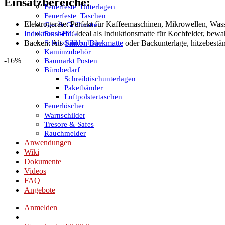
Einsatzbereiche:
Feuerfeste_Unterlagen
Feuerfeste_Taschen
Elektrogeräte: Perfekt für Kaffeemaschinen, Mikrowellen, Was
Gas & Grillmatten
Induktionsherd
: Ideal als Induktionsmatte für Kochfelder, bew
Erste-Hilfe
Schutzhandschuhe
Backen: Als
Silikon Backmatte
oder Backunterlage, hitzebestän
Kaminzubehör
-16%
Baumarkt Posten
Bürobedarf
Schreibtischunterlagen
Paketbänder
Luftpolstertaschen
Feuerlöscher
Warnschilder
Tresore & Safes
Rauchmelder
Anwendungen
Wiki
Dokumente
Videos
FAQ
Angebote
Anmelden