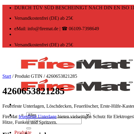
Zum
DURCH TÜV SÜD BESCHEINIGT NACH DIN EN ISO 11
Inhalt
springen
Versandkostenfrei (DE) ab 25€
eMail: info@firemat.de | ☎ 06109-7398649
Versandkostenfrei (DE) ab 25€
Start
/
Produkt GTIN
/
4260653821285
4260653821285
Feuerfeste Unterlagen, Löschdecken, Feuerlöscher, Erste-Hilfe-Kast
FireMat
feuerfeste Unterlage
bieten vielseitigen Schutz für Elektroge
Suchen
Hitze, Funken und Spritzern.
nach:
Produkte