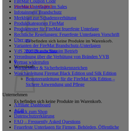
FireMat Coupon Code
Varianten
FireMat Unterlagen im Sales
Warenkorb /
€
0,00
0
auf.
Infotainment Brandschutz
Die
Merkblatt zur Schadensverhütung
Optionen
Produktkategorien FireMat
können
Produkttester für FireMat feuerfeste Unterlage
auf
Rechtliche Regelungen: Feuerfeste Unterlagen Vorschrift
der
Über uns
Produktseite
Es befinden sich keine Produkte im Warenkorb.
Varianten der FireMat Brandschutz-Unterlagen
gewählt
Zurück zum Shop
VdS 2000 Brandschutz im Betrieb
werden
Verordnung über die Verhütung von Bränden VVB
0
Vertrag widerrufen
Warenkorb
Warnschilder & Sicherheitskennzeichen
Waschanleitung Firemat Black Edition und Silk Edition
Benutzeranleitung für die FireMat Silk Edition –
Sichere Anwendung und Pflege
Unternehmen
Es befinden sich keine Produkte im Warenkorb.
Affiliate Dashboard
AGB
Zurück zum Shop
Datenschutzerklärung
FAQ – Frequently Asked Questions
Feuerfeste Unterlagen für Firmen, Behörden, Öffentliche