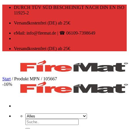
Zum
DURCH TÜV SÜD BESCHEINIGT NACH DIN EN ISO
Inhalt
11925-2
springen
Versandkostenfrei (DE) ab 25€
eMail: info@firemat.de | ☎ 06109-7398649
Versandkostenfrei (DE) ab 25€
Start
/
Produkt MPN
/
105667
-16%
Suchen
nach: