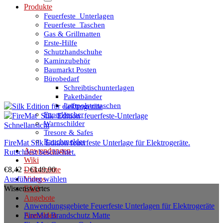
Produkte
Feuerfeste_Unterlagen
Feuerfeste_Taschen
Gas & Grillmatten
Erste-Hilfe
Schutzhandschuhe
Kaminzubehör
Baumarkt Posten
Bürobedarf
Schreibtischunterlagen
Paketbänder
Luftpolstertaschen
Feuerlöscher
Warnschilder
Schnellansicht
Tresore & Safes
Rauchmelder
FireMat Silk Edition feuerfeste Unterlage für Elektrogeräte.
Anwendungen
Rutschfest beschichtet.
Wiki
€
8,42
–
€
149,90
Dokumente
Ausführung wählen
Videos
Dieses
Wissenswertes
FAQ
Produkt
Angebote
Anwendungsgebiete Feuerfeste Unterlagen für Elektrogeräte
weist
FireMat Brandschutz Matte
Anmelden
mehrere