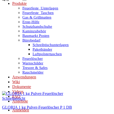
Produkte
Feuerfeste_Unterlagen
Feuerfeste_Taschen
Gas & Grillmatten
Erste-Hilfe
Schutzhandschuhe
Kaminzubehör
Baumarkt Posten
Bürobedarf
Schreibtischunterlagen
Paketbänder
Luftpolstertaschen
Feuerlöscher
Warnschilder
Tresore & Safes
Rauchmelder
Anwendungen
Wiki
Dokumente
Videos
FAQ
Schnellansicht
Angebote
GLORIA 1 kg Pulver-Feuerlöscher P 1 DB
Anmelden