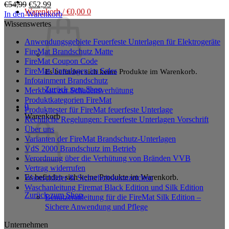
Ursprünglicher
Aktueller
€
54,99
€
52,99
Warenkorb /
€
0,00
0
Preis
Preis
In den Warenkorb
war:
ist:
Wissenswertes
€54,99
€52,99.
Anwendungsgebiete Feuerfeste Unterlagen für Elektrogeräte
FireMat Brandschutz Matte
FireMat Coupon Code
FireMat Unterlagen im Sales
Es befinden sich keine Produkte im Warenkorb.
Infotainment Brandschutz
Zurück zum Shop
Merkblatt zur Schadensverhütung
Produktkategorien FireMat
0
Produkttester für FireMat feuerfeste Unterlage
Warenkorb
Rechtliche Regelungen: Feuerfeste Unterlagen Vorschrift
Über uns
Varianten der FireMat Brandschutz-Unterlagen
VdS 2000 Brandschutz im Betrieb
Verordnung über die Verhütung von Bränden VVB
Vertrag widerrufen
Es befinden sich keine Produkte im Warenkorb.
Warnschilder & Sicherheitskennzeichen
Waschanleitung Firemat Black Edition und Silk Edition
Zurück zum Shop
Benutzeranleitung für die FireMat Silk Edition –
Sichere Anwendung und Pflege
Unternehmen