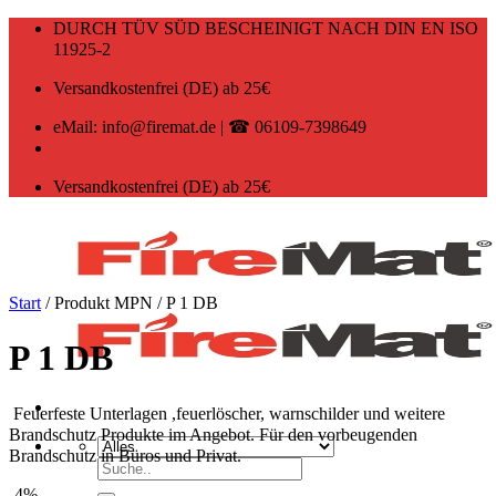
Zum
DURCH TÜV SÜD BESCHEINIGT NACH DIN EN ISO
Inhalt
11925-2
springen
Versandkostenfrei (DE) ab 25€
eMail: info@firemat.de | ☎ 06109-7398649
Versandkostenfrei (DE) ab 25€
Start
/
Produkt MPN
/
P 1 DB
P 1 DB
Feuerfeste Unterlagen ,feuerlöscher, warnschilder und weitere
Brandschutz Produkte im Angebot. Für den vorbeugenden
Brandschutz in Büros und Privat.
Suchen
nach:
-4%