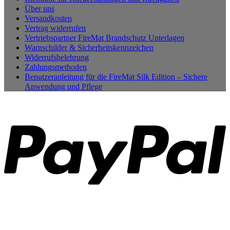
Über uns
Versandkosten
Vertrag widerrufen
Vertriebspartner FireMat Brandschutz Unterlagen
Warnschilder & Sicherheitskennzeichen
Widerrufsbelehrung
Zahlungsmethoden
Benutzeranleitung für die FireMat Silk Edition – Sichere
Anwendung und Pflege
P
B
T