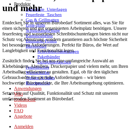
Produkte
und mehr
Feuerfeste_Unterlagen
Feuerfeste_Taschen
Gas & Grillmatten
Entdecken Sie in unserem
Bürobedarf Sortiment
alles, was Sie für
Erste-Hilfe
einen sicheren und gut organisierten Arbeitsplatz benötigen. Unsere
Schutzhandschuhe
feuerfesten und wasserfesten Schreibtischunterlagen
bieten nicht nur
Kaminzubehör
Schutz vor Abnutzung, sondern garantieren auch höchste Sicherheit
Baumarkt Posten
bei besonderen Anforderungen. Perfekt für Büros, die Wert auf
Bürobedarf
Langlebigkeit und Funktionalität legen.
Schreibtischunterlagen
Paketbänder
Zusätzlich finden Sie bei uns eine umfangreiche Auswahl an
Luftpolstertaschen
Klebebändern, Abrollern, Druckerpapier
und vielem mehr, um Ihren
Feuerlöscher
Arbeitsalltag effizienter zu gestalten. Egal, ob für den täglichen
Warnschilder
Gebrauch oder für spezielle Anforderungen – wir bieten
Tresore & Safes
hochwertige Büroprodukte, die Ihre Arbeitsumgebung optimieren.
Rauchmelder
Anwendungen
Setzen Sie auf
Qualität, Funktionalität und Schutz
mit unserem
Wiki
umfassenden Sortiment an Bürobedarf.
Dokumente
Videos
FAQ
Angebote
Anmelden