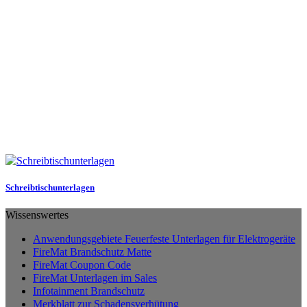
Schreibtischunterlagen
Wissenswertes
Anwendungsgebiete Feuerfeste Unterlagen für Elektrogeräte
FireMat Brandschutz Matte
FireMat Coupon Code
FireMat Unterlagen im Sales
Infotainment Brandschutz
Merkblatt zur Schadensverhütung