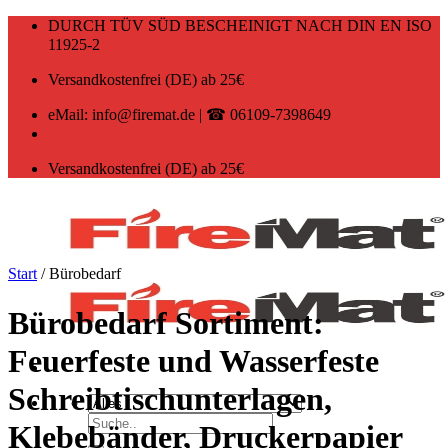
Zum
DURCH TÜV SÜD BESCHEINIGT NACH DIN EN ISO
Inhalt
11925-2
springen
Versandkostenfrei (DE) ab 25€
eMail: info@firemat.de | ☎ 06109-7398649
Versandkostenfrei (DE) ab 25€
Start
/
Bürobedarf
Bürobedarf Sortiment:
Feuerfeste und Wasserfeste
Schreibtischunterlagen,
Suchen
Klebebänder, Druckerpapier
nach: