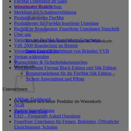
FireMat Unterlagen im Sales
Infotainment Brandschutz
Warenkorb /
€
0,00
0
Merkblatt zur Schadensverhütung
Produktkategorien FireMat
Produkttester für FireMat feuerfeste Unterlage
Rechtliche Regelungen: Feuerfeste Unterlagen Vorschrift
Über uns
Varianten der FireMat Brandschutz-Unterlagen
Es befinden sich keine Produkte im Warenkorb.
VdS 2000 Brandschutz im Betrieb
Zurück zum Shop
Verordnung über die Verhütung von Bränden VVB
Vertrag widerrufen
0
Warnschilder & Sicherheitskennzeichen
Warenkorb
Waschanleitung Firemat Black Edition und Silk Edition
Benutzeranleitung für die FireMat Silk Edition –
Sichere Anwendung und Pflege
Unternehmen
Affiliate Dashboard
Es befinden sich keine Produkte im Warenkorb.
AGB
Datenschutzerklärung
Zurück zum Shop
FAQ – Frequently Asked Questions
Feuerfeste Unterlagen für Firmen, Behörden, Öffentliche
Einrichtungen, Schulen