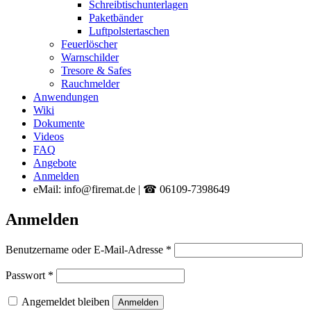
Schreibtischunterlagen
Paketbänder
Luftpolstertaschen
Feuerlöscher
Warnschilder
Tresore & Safes
Rauchmelder
Anwendungen
Wiki
Dokumente
Videos
FAQ
Angebote
Anmelden
eMail: info@firemat.de | ☎ 06109-7398649
Anmelden
Erforderlich
Benutzername oder E-Mail-Adresse
*
Erforderlich
Passwort
*
Angemeldet bleiben
Anmelden