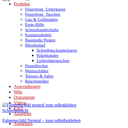
Produkte
Feuerfeste_Unterlagen
Feuerfeste_Taschen
Gas & Grillmatten
Erste-Hilfe
Schutzhandschuhe
Kaminzubehör
Baumarkt Posten
Bürobedarf
Schreibtischunterlagen
Paketbänder
Luftpolstertaschen
Feuerlöscher
Warnschilder
Tresore & Safes
Rauchmelder
Anwendungen
Wiki
Dokumente
Videos
FAQ
Schnellansicht
Angebote
Fahnenschild Neutral – zum selbstbekleben
Anmelden