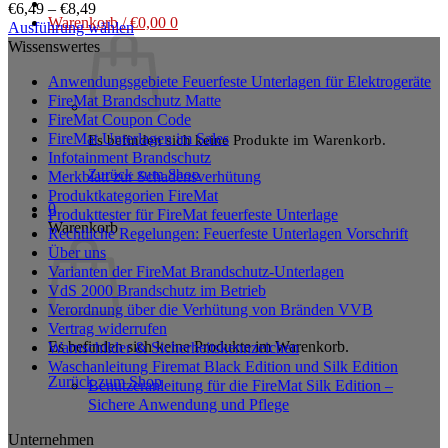
€
6,49
–
€
8,49
Warenkorb /
€
0,00
0
Ausführung wählen
Dieses
Wissenswertes
Produkt
Anwendungsgebiete Feuerfeste Unterlagen für Elektrogeräte
weist
FireMat Brandschutz Matte
mehrere
FireMat Coupon Code
Varianten
FireMat Unterlagen im Sales
Es befinden sich keine Produkte im Warenkorb.
auf.
Infotainment Brandschutz
Die
Zurück zum Shop
Merkblatt zur Schadensverhütung
Optionen
Produktkategorien FireMat
können
0
Produkttester für FireMat feuerfeste Unterlage
auf
Warenkorb
Rechtliche Regelungen: Feuerfeste Unterlagen Vorschrift
der
Über uns
Produktseite
Varianten der FireMat Brandschutz-Unterlagen
gewählt
VdS 2000 Brandschutz im Betrieb
werden
Verordnung über die Verhütung von Bränden VVB
Vertrag widerrufen
Es befinden sich keine Produkte im Warenkorb.
Warnschilder & Sicherheitskennzeichen
Waschanleitung Firemat Black Edition und Silk Edition
Zurück zum Shop
Benutzeranleitung für die FireMat Silk Edition –
Sichere Anwendung und Pflege
Unternehmen