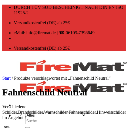
Zum
DURCH TÜV SÜD BESCHEINIGT NACH DIN EN ISO
Inhalt
11925-2
springen
Versandkostenfrei (DE) ab 25€
eMail: info@firemat.de | ☎ 06109-7398649
Versandkostenfrei (DE) ab 25€
Start
/
Produkte verschlagwortet mit „Fahnenschild Neutral“
Fahnenschild Neutral
Verschiedene
Schilder,Brandschilder,Warnschilder,Fahnenschilder,Hinweisschilder
im Angebot !
Suchen
nach:
-6%