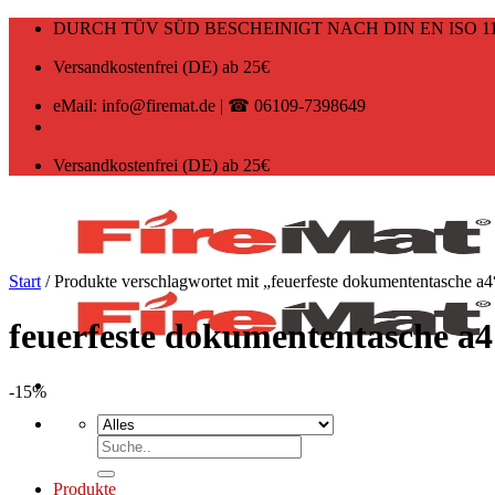
Zum
DURCH TÜV SÜD BESCHEINIGT NACH DIN EN ISO 11
Inhalt
springen
Versandkostenfrei (DE) ab 25€
eMail: info@firemat.de | ☎ 06109-7398649
Versandkostenfrei (DE) ab 25€
Start
/
Produkte verschlagwortet mit „feuerfeste dokumententasche a4
feuerfeste dokumententasche a4
-15%
Suchen
nach:
Produkte