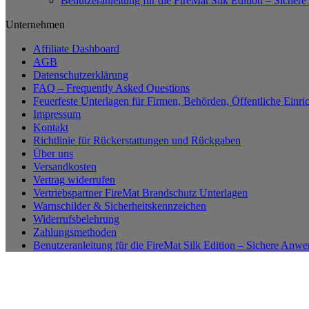
Benutzeranleitung für die FireMat Silk Edition – Siche
Unternehmen
Affiliate Dashboard
AGB
Datenschutzerklärung
FAQ – Frequently Asked Questions
Feuerfeste Unterlagen für Firmen, Behörden, Öffentliche Einri
Impressum
Kontakt
Richtlinie für Rückerstattungen und Rückgaben
Über uns
Versandkosten
Vertrag widerrufen
Vertriebspartner FireMat Brandschutz Unterlagen
Warnschilder & Sicherheitskennzeichen
Widerrufsbelehrung
Zahlungsmethoden
Benutzeranleitung für die FireMat Silk Edition – Sichere Anw