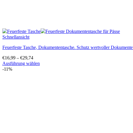
Schnellansicht
Feuerfeste Tasche, Dokumententasche. Schutz wertvoller Dokumente
€
16,99
–
€
29,74
Ausführung wählen
Dieses
-11%
Produkt
weist
mehrere
Varianten
auf.
Die
Optionen
können
auf
der
Produktseite