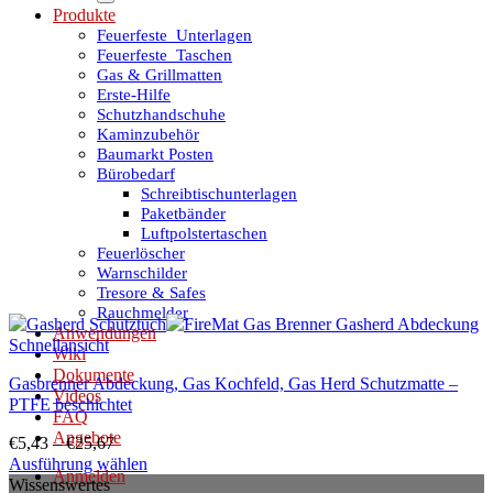
Produkte
Feuerfeste_Unterlagen
Feuerfeste_Taschen
Gas & Grillmatten
Erste-Hilfe
Schutzhandschuhe
Kaminzubehör
Baumarkt Posten
Bürobedarf
Schreibtischunterlagen
Paketbänder
Luftpolstertaschen
Feuerlöscher
Warnschilder
Tresore & Safes
Rauchmelder
Anwendungen
Schnellansicht
Wiki
Dokumente
Gasbrenner Abdeckung, Gas Kochfeld, Gas Herd Schutzmatte –
Videos
PTFE beschichtet
FAQ
Angebote
€
5,43
–
€
25,67
Ausführung wählen
Anmelden
Dieses
Wissenswertes