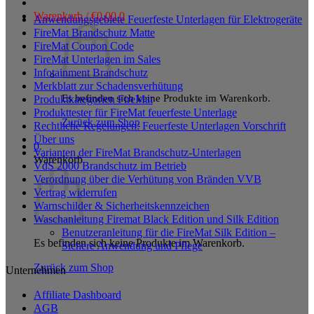
Produkt
Warenkorb /
€
0,00
0
Anwendungsgebiete Feuerfeste Unterlagen für Elektrogeräte
weist
FireMat Brandschutz Matte
mehrere
FireMat Coupon Code
Varianten
FireMat Unterlagen im Sales
auf.
Infotainment Brandschutz
Die
Merkblatt zur Schadensverhütung
Optionen
Es befinden sich keine Produkte im Warenkorb.
Produktkategorien FireMat
können
Produkttester für FireMat feuerfeste Unterlage
auf
Zurück zum Shop
Rechtliche Regelungen: Feuerfeste Unterlagen Vorschrift
der
Über uns
Produktseite
0
Varianten der FireMat Brandschutz-Unterlagen
gewählt
Warenkorb
VdS 2000 Brandschutz im Betrieb
werden
Verordnung über die Verhütung von Bränden VVB
Vertrag widerrufen
Warnschilder & Sicherheitskennzeichen
Waschanleitung Firemat Black Edition und Silk Edition
Benutzeranleitung für die FireMat Silk Edition –
Es befinden sich keine Produkte im Warenkorb.
Sichere Anwendung und Pflege
Zurück zum Shop
Unternehmen
Affiliate Dashboard
AGB