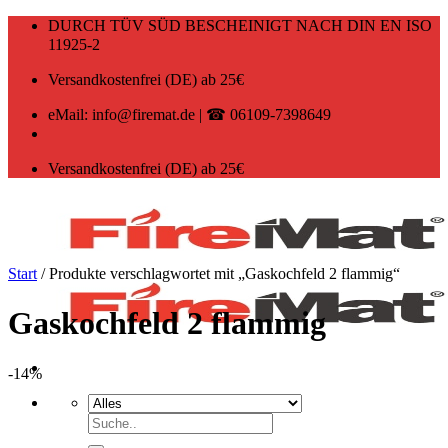
Zum
DURCH TÜV SÜD BESCHEINIGT NACH DIN EN ISO
Inhalt
11925-2
springen
Versandkostenfrei (DE) ab 25€
eMail: info@firemat.de | ☎ 06109-7398649
Versandkostenfrei (DE) ab 25€
Start
/
Produkte verschlagwortet mit „Gaskochfeld 2 flammig“
Gaskochfeld 2 flammig
-14%
Suchen
nach: