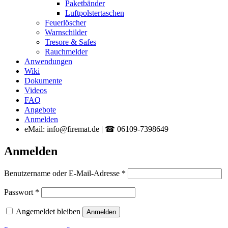
Paketbänder
Luftpolstertaschen
Feuerlöscher
Warnschilder
Tresore & Safes
Rauchmelder
Anwendungen
Wiki
Dokumente
Videos
FAQ
Angebote
Anmelden
eMail: info@firemat.de | ☎ 06109-7398649
Anmelden
Erforderlich
Benutzername oder E-Mail-Adresse
*
Erforderlich
Passwort
*
Angemeldet bleiben
Anmelden