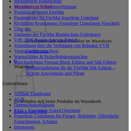
Infotainment Brandschutz
Merkblatt zur Schadensverhütung
Warenkorb /
€
0,00
0
Produktkategorien FireMat
Produkttester für FireMat feuerfeste Unterlage
Rechtliche Regelungen: Feuerfeste Unterlagen Vorschrift
Über uns
Varianten der FireMat Brandschutz-Unterlagen
VdS 2000 Brandschutz im Betrieb
Es befinden sich keine Produkte im Warenkorb.
Verordnung über die Verhütung von Bränden VVB
Zurück zum Shop
Vertrag widerrufen
Warnschilder & Sicherheitskennzeichen
0
Waschanleitung Firemat Black Edition und Silk Edition
Warenkorb
Benutzeranleitung für die FireMat Silk Edition –
Sichere Anwendung und Pflege
Unternehmen
Affiliate Dashboard
AGB
Es befinden sich keine Produkte im Warenkorb.
Datenschutzerklärung
FAQ – Frequently Asked Questions
Zurück zum Shop
Feuerfeste Unterlagen für Firmen, Behörden, Öffentliche
Einrichtungen, Schulen
Impressum