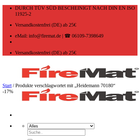
Zum
DURCH TÜV SÜD BESCHEINIGT NACH DIN EN ISO
Inhalt
11925-2
springen
Versandkostenfrei (DE) ab 25€
eMail: info@firemat.de | ☎ 06109-7398649
Versandkostenfrei (DE) ab 25€
Start
/
Produkte verschlagwortet mit „Heidemann 70180“
-17%
Suchen
nach: