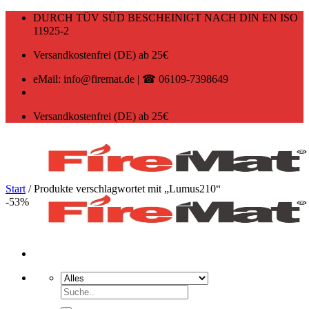
Zum
DURCH TÜV SÜD BESCHEINIGT NACH DIN EN ISO
Inhalt
11925-2
springen
Versandkostenfrei (DE) ab 25€
eMail: info@firemat.de | ☎ 06109-7398649
Versandkostenfrei (DE) ab 25€
Start
/
Produkte verschlagwortet mit „Lumus210“
-53%
Suchen
nach: