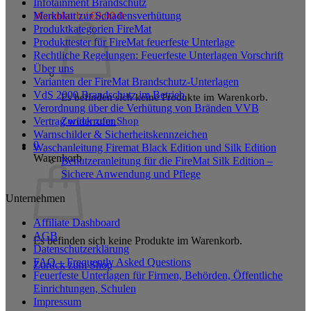
Infotainment Brandschutz
Merkblatt zur Schadensverhütung
Warenkorb /
€
0,00
0
Produktkategorien FireMat
Produkttester für FireMat feuerfeste Unterlage
Rechtliche Regelungen: Feuerfeste Unterlagen Vorschrift
Über uns
Varianten der FireMat Brandschutz-Unterlagen
VdS 2000 Brandschutz im Betrieb
Es befinden sich keine Produkte im Warenkorb.
Verordnung über die Verhütung von Bränden VVB
Zurück zum Shop
Vertrag widerrufen
Warnschilder & Sicherheitskennzeichen
0
Waschanleitung Firemat Black Edition und Silk Edition
Warenkorb
Benutzeranleitung für die FireMat Silk Edition –
Sichere Anwendung und Pflege
Unternehmen
Affiliate Dashboard
AGB
Es befinden sich keine Produkte im Warenkorb.
Datenschutzerklärung
FAQ – Frequently Asked Questions
Zurück zum Shop
Feuerfeste Unterlagen für Firmen, Behörden, Öffentliche
Einrichtungen, Schulen
Impressum