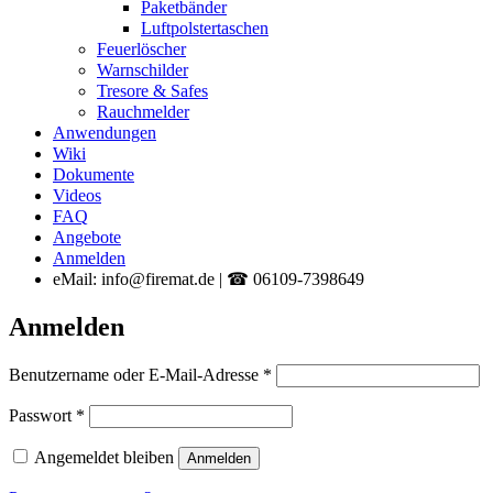
Paketbänder
Luftpolstertaschen
Feuerlöscher
Warnschilder
Tresore & Safes
Rauchmelder
Anwendungen
Wiki
Dokumente
Videos
FAQ
Angebote
Anmelden
eMail: info@firemat.de | ☎ 06109-7398649
Anmelden
Erforderlich
Benutzername oder E-Mail-Adresse
*
Erforderlich
Passwort
*
Angemeldet bleiben
Anmelden