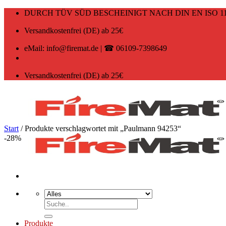
Zum
DURCH TÜV SÜD BESCHEINIGT NACH DIN EN ISO 11
Inhalt
springen
Versandkostenfrei (DE) ab 25€
eMail: info@firemat.de | ☎ 06109-7398649
Versandkostenfrei (DE) ab 25€
Start
/
Produkte verschlagwortet mit „Paulmann 94253“
-28%
Suchen
nach:
Produkte