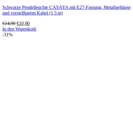
Schwarze Pendelleuchte CASAYA mit E27-Fassung, Metallgehäuse
und verstellbarem Kabel (1,5 m)
Ursprünglicher
Aktueller
€
14,90
€
10,90
Preis
Preis
In den Warenkorb
war:
ist:
-31%
€14,90
€10,90.