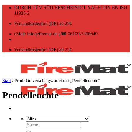
Zum
DURCH TÜV SÜD BESCHEINIGT NACH DIN EN ISO
Inhalt
11925-2
springen
Versandkostenfrei (DE) ab 25€
eMail: info@firemat.de | ☎ 06109-7398649
Versandkostenfrei (DE) ab 25€
Start
/
Produkte verschlagwortet mit „Pendelleuchte“
Pendelleuchte
Suchen
nach: