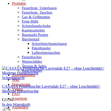
Produkte
Feuerfeste_Unterlagen
Feuerfeste_Taschen
Gas & Grillmatten
Erste-Hilfe
Schutzhandschuhe
Kaminzubehör
Baumarkt Posten
Bürobedarf
Schreibtischunterlagen
Paketbänder
Luftpolstertaschen
Feuerlöscher
Warnschilder
Tresore & Safes
Rauchmelder
Anwendungen
Schnellansicht
Wiki
Dokumente
CASAYA Pendelleuchte Laversdale E27 – ohne Leuchtmittel |
Videos
Moderne Hängeleuchte
FAQ
Angebote
€
21,90
In den Warenkorb
Anmelden
-27%