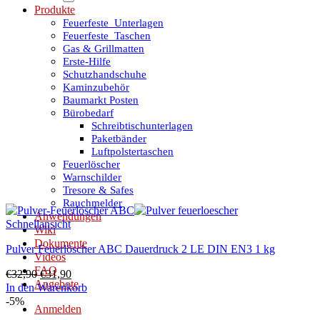
Produkte
Feuerfeste_Unterlagen
Feuerfeste_Taschen
Gas & Grillmatten
Erste-Hilfe
Schutzhandschuhe
Kaminzubehör
Baumarkt Posten
Bürobedarf
Schreibtischunterlagen
Paketbänder
Luftpolstertaschen
Feuerlöscher
Warnschilder
Tresore & Safes
Rauchmelder
Anwendungen
Schnellansicht
Wiki
Dokumente
Pulver Feuerlöscher ABC Dauerdruck 2 LE DIN EN3 1 kg
Videos
FAQ
Ursprünglicher
Aktueller
€
32,90
€
31,90
Angebote
Preis
Preis
In den Warenkorb
war:
ist:
-5%
Anmelden
€32,90
€31,90.