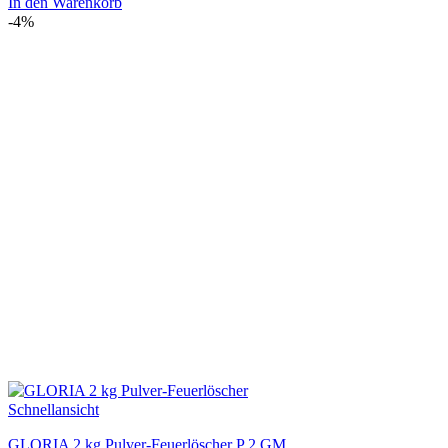
Preis
Preis
In den Warenkorb
war:
ist:
-4%
€36,90
€34,90.
Schnellansicht
GLORIA 2 kg Pulver-Feuerlöscher P 2 GM