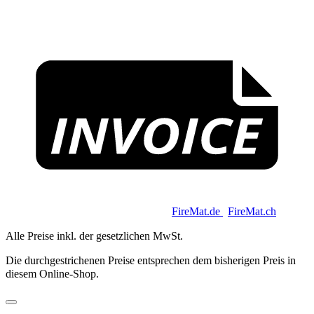
I
Copyright 2026 © Keycoon GmbH |
FireMat.de
|
FireMat.ch
Alle Preise inkl. der gesetzlichen MwSt.
Die durchgestrichenen Preise entsprechen dem bisherigen Preis in
diesem Online-Shop.