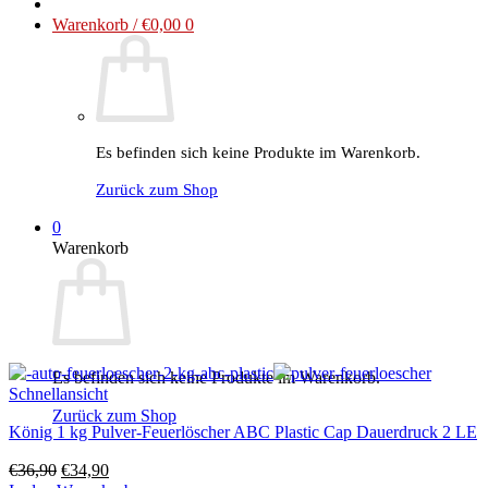
Warenkorb /
€
0,00
0
Es befinden sich keine Produkte im Warenkorb.
Zurück zum Shop
0
Warenkorb
Es befinden sich keine Produkte im Warenkorb.
Schnellansicht
Zurück zum Shop
König 1 kg Pulver-Feuerlöscher ABC Plastic Cap Dauerdruck 2 LE
Ursprünglicher
Aktueller
€
36,90
€
34,90