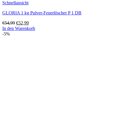
Schnellansicht
GLORIA 1 kg Pulver-Feuerlöscher P 1 DB
Ursprünglicher
Aktueller
€
54,99
€
52,99
Preis
Preis
In den Warenkorb
war:
ist:
-5%
€54,99
€52,99.