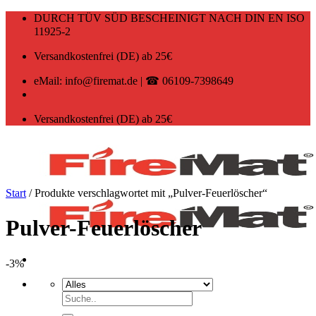
Zum
DURCH TÜV SÜD BESCHEINIGT NACH DIN EN ISO
Inhalt
11925-2
springen
Versandkostenfrei (DE) ab 25€
eMail: info@firemat.de | ☎ 06109-7398649
Versandkostenfrei (DE) ab 25€
Start
/
Produkte verschlagwortet mit „Pulver-Feuerlöscher“
Pulver-Feuerlöscher
-3%
Suchen
nach: