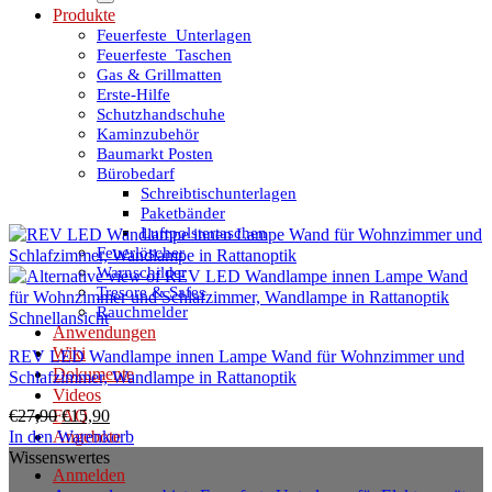
Produkte
Feuerfeste_Unterlagen
Feuerfeste_Taschen
Gas & Grillmatten
Erste-Hilfe
Schutzhandschuhe
Kaminzubehör
Baumarkt Posten
Bürobedarf
Schreibtischunterlagen
Paketbänder
Luftpolstertaschen
Feuerlöscher
Warnschilder
Tresore & Safes
Rauchmelder
Schnellansicht
Anwendungen
Wiki
REV LED Wandlampe innen Lampe Wand für Wohnzimmer und
Dokumente
Schlafzimmer, Wandlampe in Rattanoptik
Videos
Ursprünglicher
Aktueller
€
27,90
€
15,90
FAQ
Preis
Preis
In den Warenkorb
Angebote
war:
ist:
Wissenswertes
Anmelden
€27,90
€15,90.