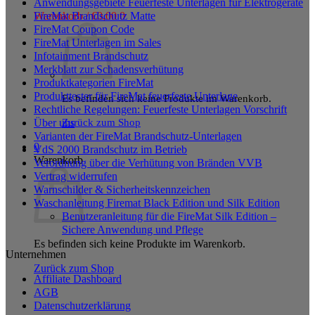
Anwendungsgebiete Feuerfeste Unterlagen für Elektrogeräte
FireMat Brandschutz Matte
Warenkorb /
€
0,00
0
FireMat Coupon Code
FireMat Unterlagen im Sales
Infotainment Brandschutz
Merkblatt zur Schadensverhütung
Produktkategorien FireMat
Produkttester für FireMat feuerfeste Unterlage
Es befinden sich keine Produkte im Warenkorb.
Rechtliche Regelungen: Feuerfeste Unterlagen Vorschrift
Zurück zum Shop
Über uns
Varianten der FireMat Brandschutz-Unterlagen
0
VdS 2000 Brandschutz im Betrieb
Warenkorb
Verordnung über die Verhütung von Bränden VVB
Vertrag widerrufen
Warnschilder & Sicherheitskennzeichen
Waschanleitung Firemat Black Edition und Silk Edition
Benutzeranleitung für die FireMat Silk Edition –
Sichere Anwendung und Pflege
Es befinden sich keine Produkte im Warenkorb.
Unternehmen
Zurück zum Shop
Affiliate Dashboard
AGB
Datenschutzerklärung