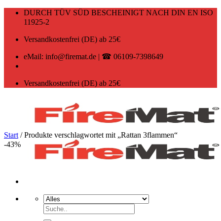
Zum
DURCH TÜV SÜD BESCHEINIGT NACH DIN EN ISO
Inhalt
11925-2
springen
Versandkostenfrei (DE) ab 25€
eMail: info@firemat.de | ☎ 06109-7398649
Versandkostenfrei (DE) ab 25€
Start
/
Produkte verschlagwortet mit „Rattan 3flammen“
-43%
Suchen
nach: