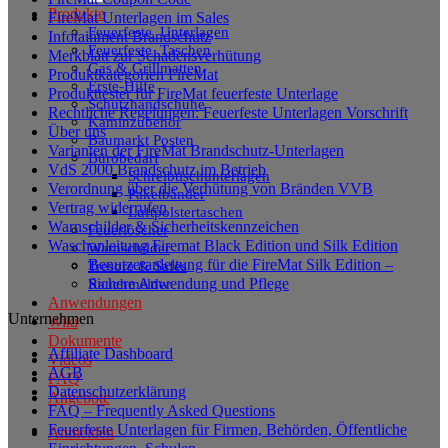
Produkte
FireMat Unterlagen im Sales
Feuerfeste_Unterlagen
Infotainment Brandschutz
Feuerfeste_Taschen
Merkblatt zur Schadensverhütung
Gas & Grillmatten
Produktkategorien FireMat
Erste-Hilfe
Produkttester für FireMat feuerfeste Unterlage
Schutzhandschuhe
Rechtliche Regelungen: Feuerfeste Unterlagen Vorschrift
Kaminzubehör
Über uns
Baumarkt Posten
Varianten der FireMat Brandschutz-Unterlagen
Bürobedarf
VdS 2000 Brandschutz im Betrieb
Schreibtischunterlagen
Verordnung über die Verhütung von Bränden VVB
Paketbänder
Vertrag widerrufen
Luftpolstertaschen
Warnschilder & Sicherheitskennzeichen
Feuerlöscher
Waschanleitung Firemat Black Edition und Silk Edition
Warnschilder
Benutzeranleitung für die FireMat Silk Edition –
Tresore & Safes
Sichere Anwendung und Pflege
Rauchmelder
Anwendungen
Unternehmen
Wiki
Dokumente
Affiliate Dashboard
Videos
AGB
FAQ
Datenschutzerklärung
Angebote
FAQ – Frequently Asked Questions
Feuerfeste Unterlagen für Firmen, Behörden, Öffentliche
Anmelden