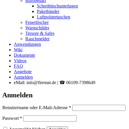
Bürobedarf
Schreibtischunterlagen
Paketbänder
Luftpolstertaschen
Feuerlöscher
Warnschilder
Tresore & Safes
Rauchmelder
Anwendungen
Wiki
Dokumente
Videos
FAQ
Angebote
Anmelden
eMail: info@firemat.de | ☎ 06109-7398649
Anmelden
Erforderlich
Benutzername oder E-Mail-Adresse
*
Erforderlich
Passwort
*