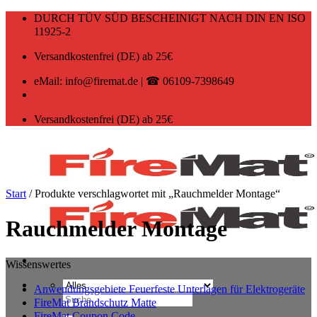
Zum
DURCH TÜV SÜD BESCHEINIGT NACH DIN EN ISO
Inhalt
11925-2
springen
Versandkostenfrei (DE) ab 25€
eMail: info@firemat.de | ☎ 06109-7398649
Versandkostenfrei (DE) ab 25€
Start
/
Produkte verschlagwortet mit „Rauchmelder Montage“
Rauchmelder Montage
Wissenswertes
Anwendungsgebiete Feuerfeste Unterlagen für Elektrogeräte
Suchen
FireMat Brandschutz Matte
nach:
FireMat Coupon Code