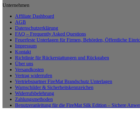
Unternehmen
Affiliate Dashboard
AGB
Datenschutzerklärung
FAQ – Frequently Asked Questions
Feuerfeste Unterlagen für Firmen, Behörden, Öffentliche Einri
Impressum
Kontakt
Richtlinie für Rückerstattungen und Rückgaben
Über uns
Versandkosten
Vertrag widerrufen
Vertriebspartner FireMat Brandschutz Unterlagen
Warnschilder & Sicherheitskennzeichen
Widerrufsbelehrung
Zahlungsmethoden
Benutzeranleitung für die FireMat Silk Edition – Sichere Anw