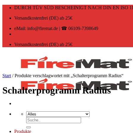
Zum
DURCH TÜV SÜD BESCHEINIGT NACH DIN EN ISO 11
Inhalt
springen
Versandkostenfrei (DE) ab 25€
eMail: info@firemat.de | ☎ 06109-7398649
Versandkostenfrei (DE) ab 25€
Start
/
Produkte verschlagwortet mit „Schalterprogramm Radius“
Schalterprogramm Radius
Suchen
nach:
Produkte