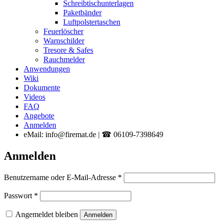
Schreibtischunterlagen
Paketbänder
Luftpolstertaschen
Feuerlöscher
Warnschilder
Tresore & Safes
Rauchmelder
Anwendungen
Wiki
Dokumente
Videos
FAQ
Angebote
Anmelden
eMail: info@firemat.de | ☎ 06109-7398649
Anmelden
Erforderlich
Benutzername oder E-Mail-Adresse
*
Erforderlich
Passwort
*
Angemeldet bleiben
Anmelden