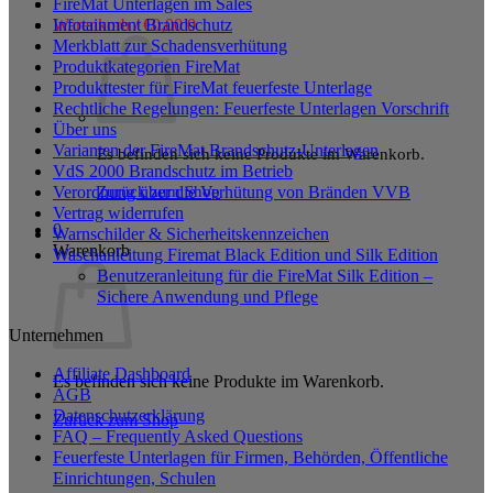
FireMat Unterlagen im Sales
Infotainment Brandschutz
Warenkorb /
€
0,00
0
Merkblatt zur Schadensverhütung
Produktkategorien FireMat
Produkttester für FireMat feuerfeste Unterlage
Rechtliche Regelungen: Feuerfeste Unterlagen Vorschrift
Über uns
Varianten der FireMat Brandschutz-Unterlagen
Es befinden sich keine Produkte im Warenkorb.
VdS 2000 Brandschutz im Betrieb
Zurück zum Shop
Verordnung über die Verhütung von Bränden VVB
Vertrag widerrufen
0
Warnschilder & Sicherheitskennzeichen
Warenkorb
Waschanleitung Firemat Black Edition und Silk Edition
Benutzeranleitung für die FireMat Silk Edition –
Sichere Anwendung und Pflege
Unternehmen
Affiliate Dashboard
Es befinden sich keine Produkte im Warenkorb.
AGB
Datenschutzerklärung
Zurück zum Shop
FAQ – Frequently Asked Questions
Feuerfeste Unterlagen für Firmen, Behörden, Öffentliche
Einrichtungen, Schulen