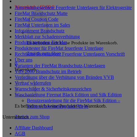
Warenkorb /
€
0,00
0
Anwendungsgebiete Feuerfeste Unterlagen für Elektrogeräte
FireMat Brandschutz Matte
FireMat Coupon Code
FireMat Unterlagen im Sales
Infotainment Brandschutz
Merkblatt zur Schadensverhütung
Produktkategorien FireMat
Es befinden sich keine Produkte im Warenkorb.
Produkttester für FireMat feuerfeste Unterlage
Zurück zum Shop
Rechtliche Regelungen: Feuerfeste Unterlagen Vorschrift
Über uns
0
Varianten der FireMat Brandschutz-Unterlagen
Warenkorb
VdS 2000 Brandschutz im Betrieb
Verordnung über die Verhütung von Bränden VVB
Vertrag widerrufen
Warnschilder & Sicherheitskennzeichen
Waschanleitung Firemat Black Edition und Silk Edition
Benutzeranleitung für die FireMat Silk Edition –
Es befinden sich keine Produkte im Warenkorb.
Sichere Anwendung und Pflege
Zurück zum Shop
Unternehmen
Affiliate Dashboard
AGB