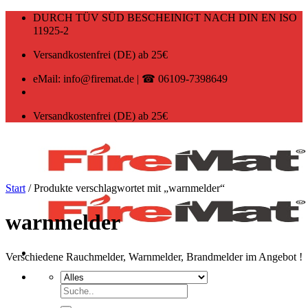
Zum
DURCH TÜV SÜD BESCHEINIGT NACH DIN EN ISO
Inhalt
11925-2
springen
Versandkostenfrei (DE) ab 25€
eMail: info@firemat.de | ☎ 06109-7398649
Versandkostenfrei (DE) ab 25€
Start
/
Produkte verschlagwortet mit „warnmelder“
warnmelder
Verschiedene Rauchmelder, Warnmelder, Brandmelder im Angebot !
Suchen
nach: