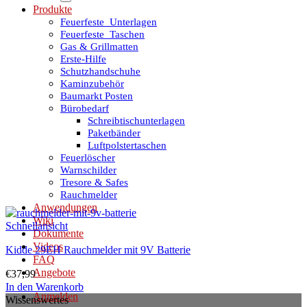
Produkte
Feuerfeste_Unterlagen
Feuerfeste_Taschen
Gas & Grillmatten
Erste-Hilfe
Schutzhandschuhe
Kaminzubehör
Baumarkt Posten
Bürobedarf
Schreibtischunterlagen
Paketbänder
Luftpolstertaschen
Feuerlöscher
Warnschilder
Tresore & Safes
Rauchmelder
Anwendungen
Wiki
Schnellansicht
Dokumente
Videos
Kidde 29EH Rauchmelder mit 9V Batterie
FAQ
Angebote
€
37,99
In den Warenkorb
Anmelden
Wissenswertes