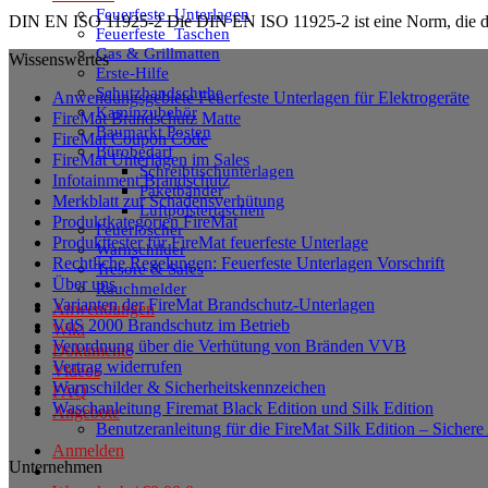
Feuerfeste_Unterlagen
DIN EN ISO 11925-2 Die DIN EN ISO 11925-2 ist eine Norm, die die
Feuerfeste_Taschen
Gas & Grillmatten
Wissenswertes
Erste-Hilfe
Schutzhandschuhe
Anwendungsgebiete Feuerfeste Unterlagen für Elektrogeräte
Kaminzubehör
FireMat Brandschutz Matte
Baumarkt Posten
FireMat Coupon Code
Bürobedarf
FireMat Unterlagen im Sales
Schreibtischunterlagen
Infotainment Brandschutz
Paketbänder
Merkblatt zur Schadensverhütung
Luftpolstertaschen
Produktkategorien FireMat
Feuerlöscher
Produkttester für FireMat feuerfeste Unterlage
Warnschilder
Rechtliche Regelungen: Feuerfeste Unterlagen Vorschrift
Tresore & Safes
Über uns
Rauchmelder
Varianten der FireMat Brandschutz-Unterlagen
Anwendungen
VdS 2000 Brandschutz im Betrieb
Wiki
Verordnung über die Verhütung von Bränden VVB
Dokumente
Vertrag widerrufen
Videos
Warnschilder & Sicherheitskennzeichen
FAQ
Waschanleitung Firemat Black Edition und Silk Edition
Angebote
Benutzeranleitung für die FireMat Silk Edition – Siche
Anmelden
Unternehmen