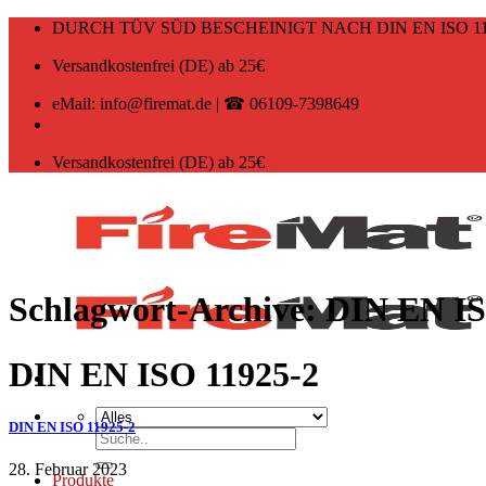
Zum
DURCH TÜV SÜD BESCHEINIGT NACH DIN EN ISO 11
Inhalt
springen
Versandkostenfrei (DE) ab 25€
eMail: info@firemat.de | ☎ 06109-7398649
Versandkostenfrei (DE) ab 25€
Schlagwort-Archive:
DIN EN IS
DIN EN ISO 11925-2
DIN EN ISO 11925-2
Suchen
nach:
28. Februar 2023
Produkte