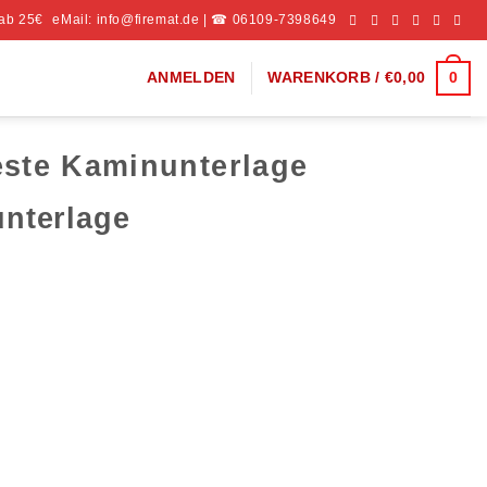
 ab 25€
eMail: info@firemat.de | ☎ 06109-7398649
0
ANMELDEN
WARENKORB /
€
0,00
este Kaminunterlage
nterlage