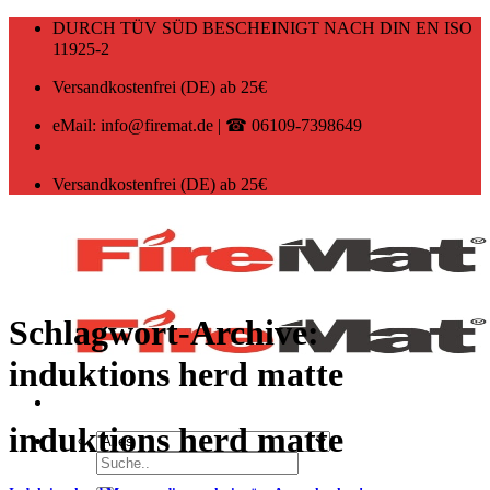
Zum
DURCH TÜV SÜD BESCHEINIGT NACH DIN EN ISO
Inhalt
11925-2
springen
Versandkostenfrei (DE) ab 25€
eMail: info@firemat.de | ☎ 06109-7398649
Versandkostenfrei (DE) ab 25€
Schlagwort-Archive:
induktions herd matte
induktions herd matte
Suchen
nach: