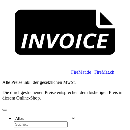
I
Copyright 2026 © Keycoon GmbH |
FireMat.de
|
FireMat.ch
Alle Preise inkl. der gesetzlichen MwSt.
Die durchgestrichenen Preise entsprechen dem bisherigen Preis in
diesem Online-Shop.
Suchen
nach: