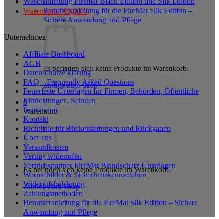
Waschanleitung Firemat Black Edition und Silk Edition
Benutzeranleitung für die FireMat Silk Edition –
Warenkorb /
€
0,00
0
Sichere Anwendung und Pflege
Unternehmen
Affiliate Dashboard
AGB
Es befinden sich keine Produkte im Warenkorb.
Datenschutzerklärung
FAQ – Frequently Asked Questions
Zurück zum Shop
Feuerfeste Unterlagen für Firmen, Behörden, Öffentliche
Einrichtungen, Schulen
0
Impressum
Warenkorb
Kontakt
Richtlinie für Rückerstattungen und Rückgaben
Über uns
Versandkosten
Vertrag widerrufen
Vertriebspartner FireMat Brandschutz Unterlagen
Es befinden sich keine Produkte im Warenkorb.
Warnschilder & Sicherheitskennzeichen
Widerrufsbelehrung
Zurück zum Shop
Zahlungsmethoden
Benutzeranleitung für die FireMat Silk Edition – Sichere
Anwendung und Pflege