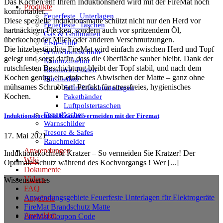
Das Kochen auf Ihrem Induktionsherd wird mit der FireMat noch
Produkte
komfortabler.
Feuerfeste_Unterlagen
Diese spezielle Induktionsmatte schützt nicht nur den Herd vor
Feuerfeste_Taschen
hartnäckigen Flecken, sondern auch vor spritzendem Öl,
Gas & Grillmatten
überkochender Milch oder anderen Verschmutzungen.
Erste-Hilfe
Die hitzebeständige FireMat wird einfach zwischen Herd und Topf
Schutzhandschuhe
gelegt und sorgt dafür, dass die Oberfläche sauber bleibt. Dank der
Kaminzubehör
rutschfesten Beschichtung bleibt der Topf stabil, und nach dem
Baumarkt Posten
Kochen genügt ein einfaches Abwischen der Matte – ganz ohne
Bürobedarf
mühsames Schrubben! Perfekt für stressfreies, hygienisches
Schreibtischunterlagen
Paketbänder
Kochen.
Luftpolstertaschen
Feuerlöscher
Induktionskochfeld Kratzer vermeiden mit der Firemat
Warnschilder
Tresore & Safes
17. Mai 2021
Rauchmelder
Anwendungen
Induktionskochfeld Kratzer – So vermeiden Sie Kratzer! Der
Wiki
Optimale Schutz während des Kochvorgangs ! Wer [...]
Dokumente
Videos
Wissenswertes
FAQ
Anwendungsgebiete Feuerfeste Unterlagen für Elektrogeräte
Angebote
FireMat Brandschutz Matte
Anmelden
FireMat Coupon Code