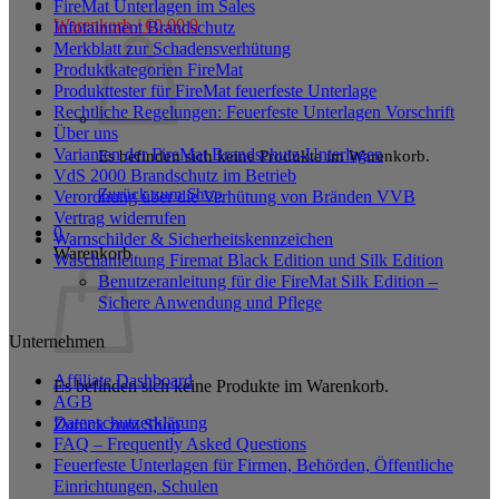
FireMat Unterlagen im Sales
Warenkorb /
€
0,00
0
Infotainment Brandschutz
Merkblatt zur Schadensverhütung
Produktkategorien FireMat
Produkttester für FireMat feuerfeste Unterlage
Rechtliche Regelungen: Feuerfeste Unterlagen Vorschrift
Über uns
Varianten der FireMat Brandschutz-Unterlagen
Es befinden sich keine Produkte im Warenkorb.
VdS 2000 Brandschutz im Betrieb
Zurück zum Shop
Verordnung über die Verhütung von Bränden VVB
Vertrag widerrufen
0
Warnschilder & Sicherheitskennzeichen
Warenkorb
Waschanleitung Firemat Black Edition und Silk Edition
Benutzeranleitung für die FireMat Silk Edition –
Sichere Anwendung und Pflege
Unternehmen
Affiliate Dashboard
Es befinden sich keine Produkte im Warenkorb.
AGB
Datenschutzerklärung
Zurück zum Shop
FAQ – Frequently Asked Questions
Feuerfeste Unterlagen für Firmen, Behörden, Öffentliche
Einrichtungen, Schulen