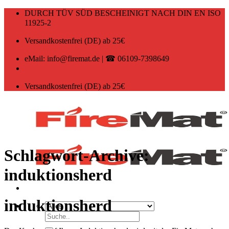
Zum
DURCH TÜV SÜD BESCHEINIGT NACH DIN EN ISO
Inhalt
11925-2
springen
Versandkostenfrei (DE) ab 25€
eMail: info@firemat.de | ☎ 06109-7398649
Versandkostenfrei (DE) ab 25€
Schlagwort-Archive:
induktionsherd
induktionsherd
Suchen
nach: