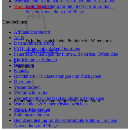
Waschanleitung Firemat Black Edition und Silk Edition
Benutzeranleitung für die FireMat Silk Edition –
Warenkorb /
€
0,00
0
Sichere Anwendung und Pflege
Unternehmen
Affiliate Dashboard
AGB
Es befinden sich keine Produkte im Warenkorb.
Datenschutzerklärung
FAQ – Frequently Asked Questions
Zurück zum Shop
Feuerfeste Unterlagen für Firmen, Behörden, Öffentliche
Einrichtungen, Schulen
0
Impressum
Warenkorb
Kontakt
Richtlinie für Rückerstattungen und Rückgaben
Über uns
Versandkosten
Vertrag widerrufen
Vertriebspartner FireMat Brandschutz Unterlagen
Es befinden sich keine Produkte im Warenkorb.
Warnschilder & Sicherheitskennzeichen
Widerrufsbelehrung
Zurück zum Shop
Zahlungsmethoden
Benutzeranleitung für die FireMat Silk Edition – Sichere
Anwendung und Pflege