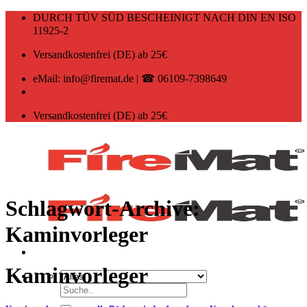
Zum
DURCH TÜV SÜD BESCHEINIGT NACH DIN EN ISO
Inhalt
11925-2
springen
Versandkostenfrei (DE) ab 25€
eMail: info@firemat.de | ☎ 06109-7398649
Versandkostenfrei (DE) ab 25€
Schlagwort-Archive:
Kaminvorleger
Kaminvorleger
Suchen
nach: