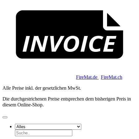
I
Copyright 2026 © Keycoon GmbH |
FireMat.de
|
FireMat.ch
Alle Preise inkl. der gesetzlichen MwSt.
Die durchgestrichenen Preise entsprechen dem bisherigen Preis in
diesem Online-Shop.
Suchen
nach: