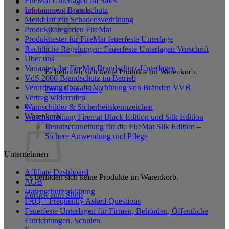
FireMat Unterlagen im Sales
Infotainment Brandschutz
Warenkorb /
€
0,00
0
Merkblatt zur Schadensverhütung
Produktkategorien FireMat
Produkttester für FireMat feuerfeste Unterlage
Rechtliche Regelungen: Feuerfeste Unterlagen Vorschrift
Über uns
Varianten der FireMat Brandschutz-Unterlagen
Es befinden sich keine Produkte im Warenkorb.
VdS 2000 Brandschutz im Betrieb
Verordnung über die Verhütung von Bränden VVB
Zurück zum Shop
Vertrag widerrufen
0
Warnschilder & Sicherheitskennzeichen
Warenkorb
Waschanleitung Firemat Black Edition und Silk Edition
Benutzeranleitung für die FireMat Silk Edition –
Sichere Anwendung und Pflege
Unternehmen
Affiliate Dashboard
Es befinden sich keine Produkte im Warenkorb.
AGB
Datenschutzerklärung
Zurück zum Shop
FAQ – Frequently Asked Questions
Feuerfeste Unterlagen für Firmen, Behörden, Öffentliche
Einrichtungen, Schulen