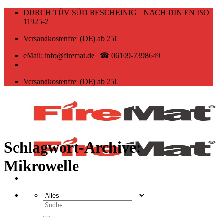
Zum
DURCH TÜV SÜD BESCHEINIGT NACH DIN EN ISO
Inhalt
11925-2
springen
Versandkostenfrei (DE) ab 25€
eMail: info@firemat.de | ☎ 06109-7398649
Versandkostenfrei (DE) ab 25€
Schlagwort-Archive:
Mikrowelle
Suchen
nach: