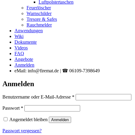
Luftpolstertaschen
Feuerlöscher
Warnschilder
Tresore & Safes
Rauchmelder
Anwendungen
Wiki
Dokumente
Videos
FAQ
Angebote
Anmelden
eMail: info@firemat.de | ☎ 06109-7398649
Anmelden
Erforderlich
Benutzername oder E-Mail-Adresse
*
Erforderlich
Passwort
*
Angemeldet bleiben
Anmelden
Passwort vergessen?