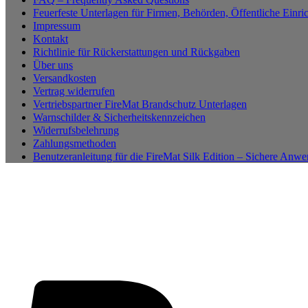
Feuerfeste Unterlagen für Firmen, Behörden, Öffentliche Einri
Impressum
Kontakt
Richtlinie für Rückerstattungen und Rückgaben
Über uns
Versandkosten
Vertrag widerrufen
Vertriebspartner FireMat Brandschutz Unterlagen
Warnschilder & Sicherheitskennzeichen
Widerrufsbelehrung
Zahlungsmethoden
Benutzeranleitung für die FireMat Silk Edition – Sichere Anw