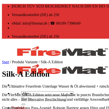
Zum
DURCH TÜV SÜD BESCHEINIGT NACH DIN EN ISO 11
Inhalt
springen
Versandkostenfrei (DE) ab 25€
eMail: info@firemat.de | ☎ 06109-7398649
Versandkostenfrei (DE) ab 25€
Start
/
Produkt Variante
/
Silk-A Edition
Silk-A Edition
Die Ultimative Feuerfeste Unterlage Wasser & Öl abweisend + rutschf
Die FireMat Silk-A Edition setzt neue Maßstäbe in puncto Brandschutz
Suchen
nicht alles – ihre innovative Beschichtung und vielfältige Anwendbar
nach:
Produkte
Grundmaterial aus Para-Aramid:
Robuste Barriere gegen Hitze und 