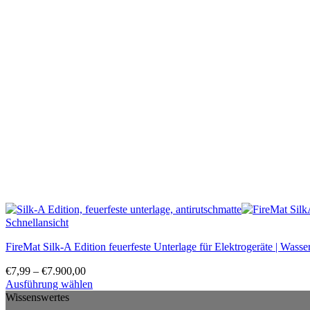
Schnellansicht
FireMat Silk-A Edition feuerfeste Unterlage für Elektrogeräte | Wass
€
7,99
–
€
7.900,00
Ausführung wählen
Dieses
Wissenswertes
Produkt