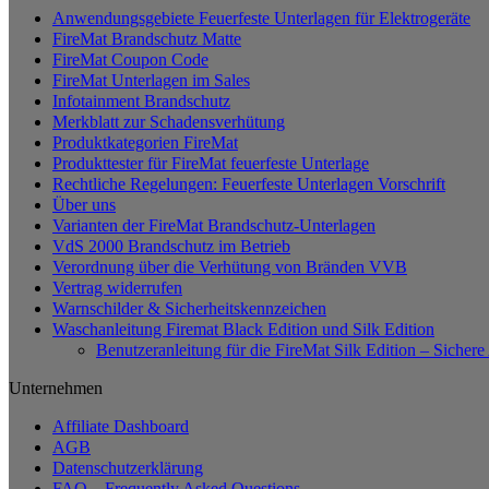
Anwendungsgebiete Feuerfeste Unterlagen für Elektrogeräte
weist
FireMat Brandschutz Matte
mehrere
FireMat Coupon Code
Varianten
FireMat Unterlagen im Sales
auf.
Infotainment Brandschutz
Die
Merkblatt zur Schadensverhütung
Optionen
Produktkategorien FireMat
können
Produkttester für FireMat feuerfeste Unterlage
auf
Rechtliche Regelungen: Feuerfeste Unterlagen Vorschrift
der
Über uns
Produktseite
Varianten der FireMat Brandschutz-Unterlagen
gewählt
VdS 2000 Brandschutz im Betrieb
werden
Verordnung über die Verhütung von Bränden VVB
Vertrag widerrufen
Warnschilder & Sicherheitskennzeichen
Waschanleitung Firemat Black Edition und Silk Edition
Benutzeranleitung für die FireMat Silk Edition – Siche
Unternehmen
Affiliate Dashboard
AGB
Datenschutzerklärung
FAQ – Frequently Asked Questions