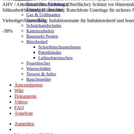
Feuerfeste_Unterlagen
AHV / Aluminium Beschichtung (Oberfläche):
Schützt vor Hitzestra
Feuerfeste_Taschen
Silikonbeschichtung (Unterseite):
Rutschfeste Unterlage für sicheres A
Gas & Grillmatten
Erste-Hilfe
Vielseitige Anwendung: Induktionsmatte für Induktionsherd und feuerf
Schutzhandschuhe
Kaminzubehör
-38%
Baumarkt Posten
Bürobedarf
Schreibtischunterlagen
Paketbänder
Luftpolstertaschen
Feuerlöscher
Warnschilder
Tresore & Safes
Rauchmelder
Anwendungen
Wiki
Dokumente
Videos
FAQ
Angebote
Anmelden