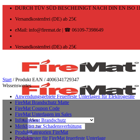
Zum
DURCH TÜV SÜD BESCHEINIGT NACH DIN EN ISO 11
Inhalt
springen
Versandkostenfrei (DE) ab 25€
eMail: info@firemat.de | ☎ 06109-7398649
Versandkostenfrei (DE) ab 25€
Start
/
Produkt EAN
/
4006341729347
Wissenswertes
Anwendungsgebiete Feuerfeste Unterlagen für Elektrogeräte
FireMat Brandschutz Matte
FireMat Coupon Code
FireMat Unterlagen im Sales
Infotainment Brandschutz
Suchen
Merkblatt zur Schadensverhütung
nach:
Produktkategorien FireMat
Produkttester für FireMat feuerfeste Unterlage
Produkte