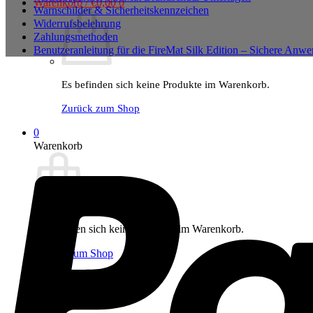
Warenkorb /
€
0,00
0
Warnschilder & Sicherheitskennzeichen
Widerrufsbelehrung
Zahlungsmethoden
Benutzeranleitung für die FireMat Silk Edition – Sichere Anw
Es befinden sich keine Produkte im Warenkorb.
Zurück zum Shop
0
Warenkorb
Es befinden sich keine Produkte im Warenkorb.
Zurück zum Shop