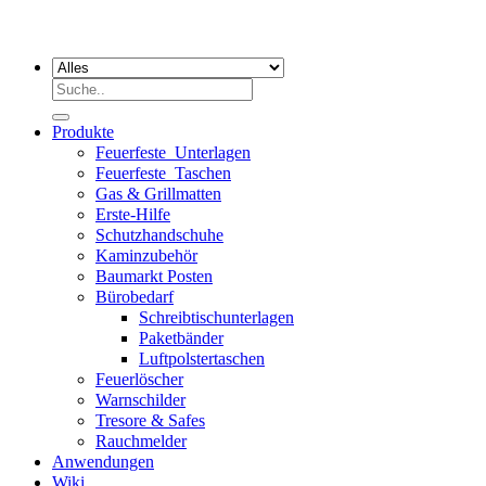
Suchen
nach:
Produkte
Feuerfeste_Unterlagen
Feuerfeste_Taschen
Gas & Grillmatten
Erste-Hilfe
Schutzhandschuhe
Kaminzubehör
Baumarkt Posten
Bürobedarf
Schreibtischunterlagen
Paketbänder
Luftpolstertaschen
Feuerlöscher
Warnschilder
Tresore & Safes
Rauchmelder
Anwendungen
Wiki