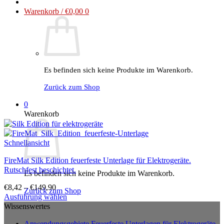
Warenkorb /
€
0,00
0
Es befinden sich keine Produkte im Warenkorb.
Zurück zum Shop
0
Warenkorb
Schnellansicht
FireMat Silk Edition feuerfeste Unterlage für Elektrogeräte.
Rutschfest beschichtet.
Es befinden sich keine Produkte im Warenkorb.
€
8,42
–
€
149,90
Zurück zum Shop
Ausführung wählen
Dieses
Wissenswertes
Produkt
Anwendungsgebiete Feuerfeste Unterlagen für Elektrogeräte