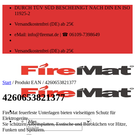
Zum
DURCH TÜV SÜD BESCHEINIGT NACH DIN EN ISO
Inhalt
11925-2
springen
Versandkostenfrei (DE) ab 25€
eMail: info@firemat.de | ☎ 06109-7398649
Versandkostenfrei (DE) ab 25€
Start
/
Produkt EAN
/
4260653821377
4260653821377
FireMat feuerfeste Unterlagen bieten vielseitigen Schutz für
Elektrogeräte.
Sie schützen Arbeitsplatten, Esstische und Büroküchen vor Hitze,
Suchen
Funken und Spritzern.
nach: