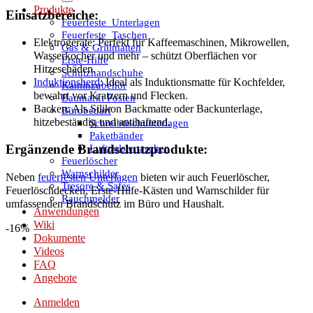
Produkte
Einsatzbereiche:
Feuerfeste_Unterlagen
Feuerfeste_Taschen
Elektrogeräte: Perfekt für Kaffeemaschinen, Mikrowellen,
Gas & Grillmatten
Wasserkocher und mehr – schützt Oberflächen vor
Erste-Hilfe
Hitzeschäden.
Schutzhandschuhe
Induktionsherd
: Ideal als Induktionsmatte für Kochfelder,
Kaminzubehör
bewahrt vor Kratzern und Flecken.
Baumarkt Posten
Backen: Als Silikon Backmatte oder Backunterlage,
Bürobedarf
hitzebeständig und antihaftend.
Schreibtischunterlagen
Paketbänder
Luftpolstertaschen
Ergänzende Brandschutzprodukte:
Feuerlöscher
Warnschilder
Neben
feuerfesten Unterlagen
bieten wir auch Feuerlöscher,
Tresore & Safes
Feuerlöschdecken, Erste-Hilfe-Kästen und Warnschilder für
Rauchmelder
umfassenden Brandschutz im Büro und Haushalt.
Anwendungen
Wiki
-16%
Dokumente
Videos
FAQ
Angebote
Anmelden