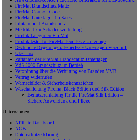
weist
FireMat Brandschutz Matte
mehrere
FireMat Coupon Code
Varianten
FireMat Unterlagen im Sales
auf.
Infotainment Brandschutz
Die
Merkblatt zur Schadensverhütung
Optionen
Produktkategorien FireMat
können
Produkttester für FireMat feuerfeste Unterlage
auf
Rechtliche Regelungen: Feuerfeste Unterlagen Vorschrift
der
Über uns
Produktseite
Varianten der FireMat Brandschutz-Unterlagen
gewählt
VdS 2000 Brandschutz im Betrieb
werden
Verordnung über die Verhütung von Bränden VVB
Vertrag widerrufen
Warnschilder & Sicherheitskennzeichen
Waschanleitung Firemat Black Edition und Silk Edition
Benutzeranleitung für die FireMat Silk Edition –
Sichere Anwendung und Pflege
Unternehmen
Affiliate Dashboard
AGB
Datenschutzerklärung