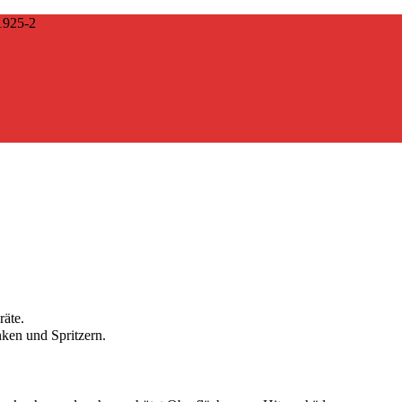
925-2
räte.
nken und Spritzern.