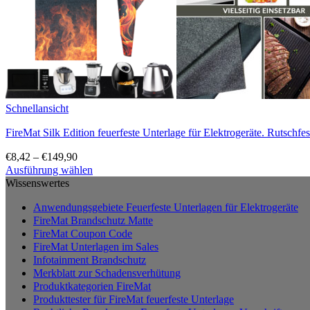
Schnellansicht
FireMat Silk Edition feuerfeste Unterlage für Elektrogeräte. Rutschfes
€
8,42
–
€
149,90
Ausführung wählen
Dieses
Wissenswertes
Produkt
Anwendungsgebiete Feuerfeste Unterlagen für Elektrogeräte
weist
FireMat Brandschutz Matte
mehrere
FireMat Coupon Code
Varianten
FireMat Unterlagen im Sales
auf.
Infotainment Brandschutz
Die
Merkblatt zur Schadensverhütung
Optionen
Produktkategorien FireMat
können
Produkttester für FireMat feuerfeste Unterlage
auf