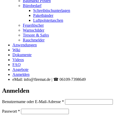
Baumarkt Posten
Bürobedarf
Schreibtischunterlagen
Paketbänder
Luftpolstertaschen
Feuerlöscher
Warnschilder
Tresore & Safes
Rauchmelder
Anwendungen
Wiki
Dokumente
Videos
FAQ
Angebote
Anmelden
eMail: info@firemat.de | ☎ 06109-7398649
Anmelden
Erforderlich
Benutzername oder E-Mail-Adresse
*
Erforderlich
Passwort
*