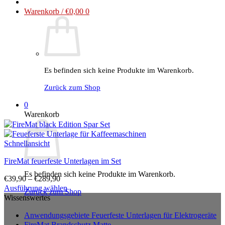
Warenkorb /
€
0,00
0
Es befinden sich keine Produkte im Warenkorb.
Zurück zum Shop
0
Warenkorb
Schnellansicht
FireMat feuerfeste Unterlagen im Set
Es befinden sich keine Produkte im Warenkorb.
€
39,90
–
€
289,90
Ausführung wählen
Zurück zum Shop
Dieses
Wissenswertes
Produkt
Anwendungsgebiete Feuerfeste Unterlagen für Elektrogeräte
weist
FireMat Brandschutz Matte