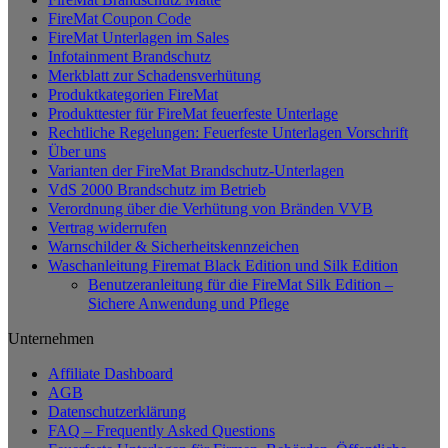
mehrere
FireMat Coupon Code
Varianten
FireMat Unterlagen im Sales
auf.
Infotainment Brandschutz
Die
Merkblatt zur Schadensverhütung
Optionen
Produktkategorien FireMat
können
Produkttester für FireMat feuerfeste Unterlage
auf
Rechtliche Regelungen: Feuerfeste Unterlagen Vorschrift
der
Über uns
Produktseite
Varianten der FireMat Brandschutz-Unterlagen
gewählt
VdS 2000 Brandschutz im Betrieb
werden
Verordnung über die Verhütung von Bränden VVB
Vertrag widerrufen
Warnschilder & Sicherheitskennzeichen
Waschanleitung Firemat Black Edition und Silk Edition
Benutzeranleitung für die FireMat Silk Edition –
Sichere Anwendung und Pflege
Unternehmen
Affiliate Dashboard
AGB
Datenschutzerklärung
FAQ – Frequently Asked Questions