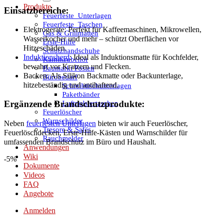
Produkte
Einsatzbereiche:
Feuerfeste_Unterlagen
Feuerfeste_Taschen
Elektrogeräte: Perfekt für Kaffeemaschinen, Mikrowellen,
Gas & Grillmatten
Wasserkocher und mehr – schützt Oberflächen vor
Erste-Hilfe
Hitzeschäden.
Schutzhandschuhe
Induktionsherd
: Ideal als Induktionsmatte für Kochfelder,
Kaminzubehör
bewahrt vor Kratzern und Flecken.
Baumarkt Posten
Backen: Als Silikon Backmatte oder Backunterlage,
Bürobedarf
hitzebeständig und antihaftend.
Schreibtischunterlagen
Paketbänder
Luftpolstertaschen
Ergänzende Brandschutzprodukte:
Feuerlöscher
Warnschilder
Neben
feuerfesten Unterlagen
bieten wir auch Feuerlöscher,
Tresore & Safes
Feuerlöschdecken, Erste-Hilfe-Kästen und Warnschilder für
Rauchmelder
umfassenden Brandschutz im Büro und Haushalt.
Anwendungen
Wiki
-5%
Dokumente
Videos
FAQ
Angebote
Anmelden