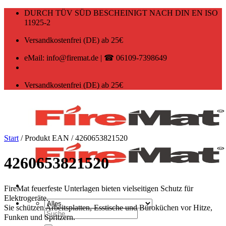
Zum
DURCH TÜV SÜD BESCHEINIGT NACH DIN EN ISO
Inhalt
11925-2
springen
Versandkostenfrei (DE) ab 25€
eMail: info@firemat.de | ☎ 06109-7398649
Versandkostenfrei (DE) ab 25€
Start
/
Produkt EAN
/
4260653821520
4260653821520
FireMat feuerfeste Unterlagen bieten vielseitigen Schutz für
Elektrogeräte.
Sie schützen Arbeitsplatten, Esstische und Büroküchen vor Hitze,
Suchen
Funken und Spritzern.
nach: