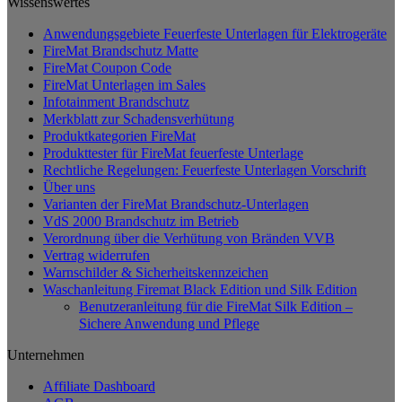
Dieses
Wissenswertes
Produkt
Anwendungsgebiete Feuerfeste Unterlagen für Elektrogeräte
weist
FireMat Brandschutz Matte
mehrere
FireMat Coupon Code
Varianten
FireMat Unterlagen im Sales
auf.
Infotainment Brandschutz
Die
Merkblatt zur Schadensverhütung
Optionen
Produktkategorien FireMat
können
Produkttester für FireMat feuerfeste Unterlage
auf
Rechtliche Regelungen: Feuerfeste Unterlagen Vorschrift
der
Über uns
Produktseite
Varianten der FireMat Brandschutz-Unterlagen
gewählt
VdS 2000 Brandschutz im Betrieb
werden
Verordnung über die Verhütung von Bränden VVB
Vertrag widerrufen
Warnschilder & Sicherheitskennzeichen
Waschanleitung Firemat Black Edition und Silk Edition
Benutzeranleitung für die FireMat Silk Edition –
Sichere Anwendung und Pflege
Unternehmen
Affiliate Dashboard