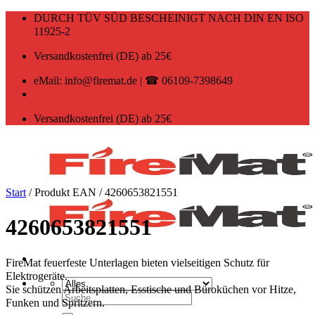
Zum
DURCH TÜV SÜD BESCHEINIGT NACH DIN EN ISO
Inhalt
11925-2
springen
Versandkostenfrei (DE) ab 25€
eMail: info@firemat.de | ☎ 06109-7398649
Versandkostenfrei (DE) ab 25€
Start
/
Produkt EAN
/
4260653821551
4260653821551
FireMat feuerfeste Unterlagen bieten vielseitigen Schutz für
Elektrogeräte.
Sie schützen Arbeitsplatten, Esstische und Büroküchen vor Hitze,
Suchen
Funken und Spritzern.
nach: