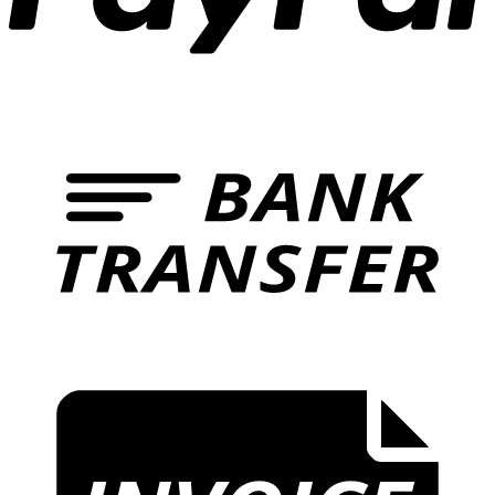
B
T
I