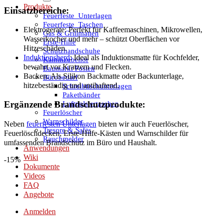
Produkte
Einsatzbereiche:
Feuerfeste_Unterlagen
Feuerfeste_Taschen
Elektrogeräte: Perfekt für Kaffeemaschinen, Mikrowellen,
Gas & Grillmatten
Wasserkocher und mehr – schützt Oberflächen vor
Erste-Hilfe
Hitzeschäden.
Schutzhandschuhe
Induktionsherd
: Ideal als Induktionsmatte für Kochfelder,
Kaminzubehör
bewahrt vor Kratzern und Flecken.
Baumarkt Posten
Backen: Als Silikon Backmatte oder Backunterlage,
Bürobedarf
hitzebeständig und antihaftend.
Schreibtischunterlagen
Paketbänder
Luftpolstertaschen
Ergänzende Brandschutzprodukte:
Feuerlöscher
Warnschilder
Neben
feuerfesten Unterlagen
bieten wir auch Feuerlöscher,
Tresore & Safes
Feuerlöschdecken, Erste-Hilfe-Kästen und Warnschilder für
Rauchmelder
umfassenden Brandschutz im Büro und Haushalt.
Anwendungen
Wiki
-15%
Dokumente
Videos
FAQ
Angebote
Anmelden