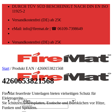
Zum
DURCH TÜV SÜD BESCHEINIGT NACH DIN EN ISO
Inhalt
11925-2
springen
Versandkostenfrei (DE) ab 25€
eMail: info@firemat.de | ☎ 06109-7398649
Versandkostenfrei (DE) ab 25€
Start
/
Produkt EAN
/
4260653821568
4260653821568
FireMat feuerfeste Unterlagen bieten vielseitigen Schutz für
Elektrogeräte.
Sie schützen Arbeitsplatten, Esstische und Büroküchen vor Hitze,
Suchen
Funken und Spritzern.
nach: