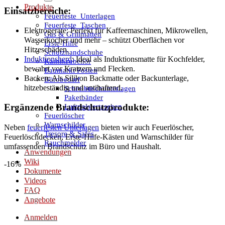
Produkte
Einsatzbereiche:
Feuerfeste_Unterlagen
Feuerfeste_Taschen
Elektrogeräte: Perfekt für Kaffeemaschinen, Mikrowellen,
Gas & Grillmatten
Wasserkocher und mehr – schützt Oberflächen vor
Erste-Hilfe
Hitzeschäden.
Schutzhandschuhe
Induktionsherd
: Ideal als Induktionsmatte für Kochfelder,
Kaminzubehör
bewahrt vor Kratzern und Flecken.
Baumarkt Posten
Backen: Als Silikon Backmatte oder Backunterlage,
Bürobedarf
hitzebeständig und antihaftend.
Schreibtischunterlagen
Paketbänder
Luftpolstertaschen
Ergänzende Brandschutzprodukte:
Feuerlöscher
Warnschilder
Neben
feuerfesten Unterlagen
bieten wir auch Feuerlöscher,
Tresore & Safes
Feuerlöschdecken, Erste-Hilfe-Kästen und Warnschilder für
Rauchmelder
umfassenden Brandschutz im Büro und Haushalt.
Anwendungen
Wiki
-16%
Dokumente
Videos
FAQ
Angebote
Anmelden