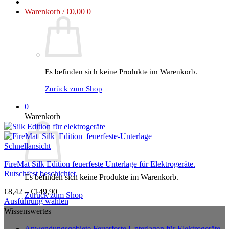
Warenkorb /
€
0,00
0
Es befinden sich keine Produkte im Warenkorb.
Zurück zum Shop
0
Warenkorb
Schnellansicht
FireMat Silk Edition feuerfeste Unterlage für Elektrogeräte.
Rutschfest beschichtet.
Es befinden sich keine Produkte im Warenkorb.
€
8,42
–
€
149,90
Zurück zum Shop
Ausführung wählen
Dieses
Wissenswertes
Produkt
Anwendungsgebiete Feuerfeste Unterlagen für Elektrogeräte