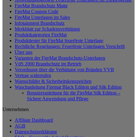
weist
FireMat Brandschutz Matte
mehrere
FireMat Coupon Code
Varianten
FireMat Unterlagen im Sales
auf.
Infotainment Brandschutz
Die
Merkblatt zur Schadensverhütung
Optionen
Produktkategorien FireMat
können
Produkttester für FireMat feuerfeste Unterlage
auf
Rechtliche Regelungen: Feuerfeste Unterlagen Vorschrift
der
Über uns
Produktseite
Varianten der FireMat Brandschutz-Unterlagen
gewählt
VdS 2000 Brandschutz im Betrieb
werden
Verordnung über die Verhütung von Bränden VVB
Vertrag widerrufen
Warnschilder & Sicherheitskennzeichen
Waschanleitung Firemat Black Edition und Silk Edition
Benutzeranleitung für die FireMat Silk Edition –
Sichere Anwendung und Pflege
Unternehmen
Affiliate Dashboard
AGB
Datenschutzerklärung