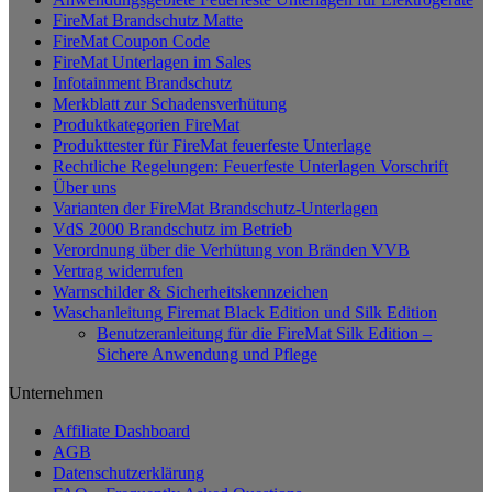
weist
FireMat Brandschutz Matte
mehrere
FireMat Coupon Code
Varianten
FireMat Unterlagen im Sales
auf.
Infotainment Brandschutz
Die
Merkblatt zur Schadensverhütung
Optionen
Produktkategorien FireMat
können
Produkttester für FireMat feuerfeste Unterlage
auf
Rechtliche Regelungen: Feuerfeste Unterlagen Vorschrift
der
Über uns
Produktseite
Varianten der FireMat Brandschutz-Unterlagen
gewählt
VdS 2000 Brandschutz im Betrieb
werden
Verordnung über die Verhütung von Bränden VVB
Vertrag widerrufen
Warnschilder & Sicherheitskennzeichen
Waschanleitung Firemat Black Edition und Silk Edition
Benutzeranleitung für die FireMat Silk Edition –
Sichere Anwendung und Pflege
Unternehmen
Affiliate Dashboard
AGB
Datenschutzerklärung