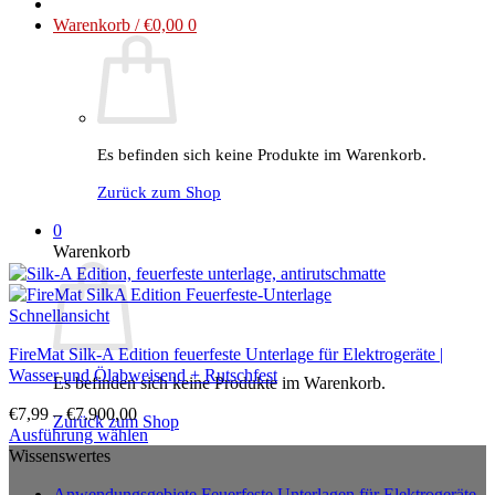
Warenkorb /
€
0,00
0
Es befinden sich keine Produkte im Warenkorb.
Zurück zum Shop
0
Warenkorb
Schnellansicht
FireMat Silk-A Edition feuerfeste Unterlage für Elektrogeräte |
Wasser und Ölabweisend + Rutschfest
Es befinden sich keine Produkte im Warenkorb.
€
7,99
–
€
7.900,00
Zurück zum Shop
Ausführung wählen
Dieses
Wissenswertes
Produkt
Anwendungsgebiete Feuerfeste Unterlagen für Elektrogeräte