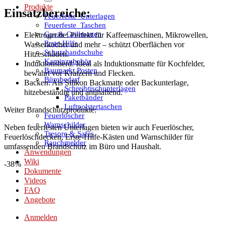
Produkte
Einsatzbereiche:
Feuerfeste_Unterlagen
Feuerfeste_Taschen
Gas & Grillmatten
Elektrogeräte: Perfekt für Kaffeemaschinen, Mikrowellen,
Erste-Hilfe
Wasserkocher und mehr – schützt Oberflächen vor
Schutzhandschuhe
Hitzeschäden.
Kaminzubehör
Induktionsherd: Ideal als Induktionsmatte für Kochfelder,
Baumarkt Posten
bewahrt vor Kratzern und Flecken.
Bürobedarf
Backen: Als Silikon Backmatte oder Backunterlage,
Schreibtischunterlagen
hitzebeständig und antihaftend.
Paketbänder
Luftpolstertaschen
Weiter Brandschutzprodukte:
Feuerlöscher
Warnschilder
Neben feuerfesten Unterlagen bieten wir auch Feuerlöscher,
Tresore & Safes
Feuerlöschdecken, Erste-Hilfe-Kästen und Warnschilder für
Rauchmelder
umfassenden Brandschutz im Büro und Haushalt.
Anwendungen
Wiki
-38%
Dokumente
Videos
FAQ
Angebote
Anmelden