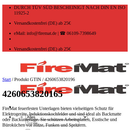
Zum
DURCH TÜV SÜD BESCHEINIGT NACH DIN EN ISO
Inhalt
11925-2
springen
Versandkostenfrei (DE) ab 25€
eMail: info@firemat.de | ☎ 06109-7398649
Versandkostenfrei (DE) ab 25€
Start
/
Produkt GTIN
/
4260653820196
4260653820165
FireMat feuerfesten Unterlagen bieten vielseitigen Schutz für
Elektrogeräte, Induktionskochfelder und sind ideal als Backmatte
oder Backunterlage. Sie schützen Arbeitsplatten, Esstische und
Suchen
Büroküchen vor Hitze, Funken und Spritzern.
nach: