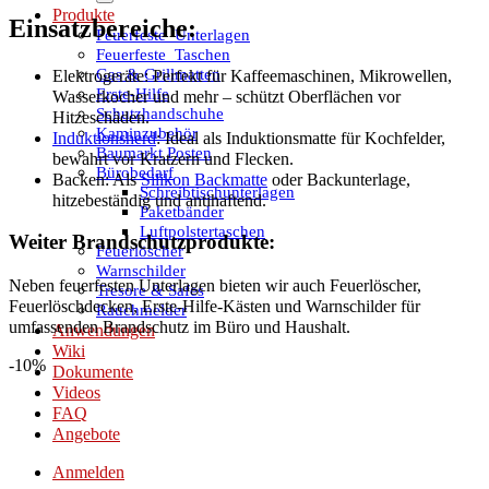
Produkte
Einsatzbereiche:
Feuerfeste_Unterlagen
Feuerfeste_Taschen
Gas & Grillmatten
Elektrogeräte: Perfekt für Kaffeemaschinen, Mikrowellen,
Erste-Hilfe
Wasserkocher und mehr – schützt Oberflächen vor
Schutzhandschuhe
Hitzeschäden.
Kaminzubehör
Induktionsherd
: Ideal als Induktionsmatte für Kochfelder,
Baumarkt Posten
bewahrt vor Kratzern und Flecken.
Bürobedarf
Backen: Als
Silikon Backmatte
oder Backunterlage,
Schreibtischunterlagen
hitzebeständig und antihaftend.
Paketbänder
Luftpolstertaschen
Weiter Brandschutzprodukte:
Feuerlöscher
Warnschilder
Neben feuerfesten Unterlagen bieten wir auch Feuerlöscher,
Tresore & Safes
Feuerlöschdecken, Erste-Hilfe-Kästen und Warnschilder für
Rauchmelder
umfassenden Brandschutz im Büro und Haushalt.
Anwendungen
Wiki
-10%
Dokumente
Videos
FAQ
Angebote
Anmelden