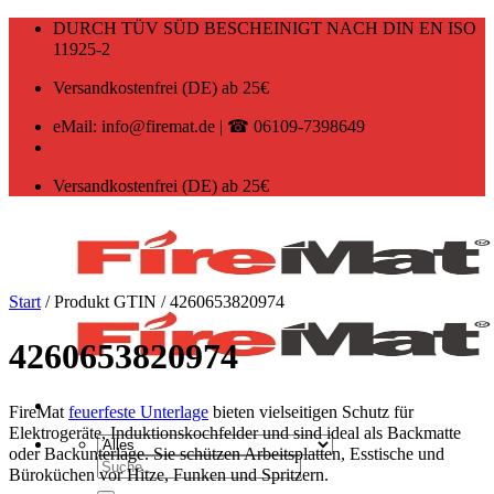
Zum
DURCH TÜV SÜD BESCHEINIGT NACH DIN EN ISO
Inhalt
11925-2
springen
Versandkostenfrei (DE) ab 25€
eMail: info@firemat.de | ☎ 06109-7398649
Versandkostenfrei (DE) ab 25€
Start
/
Produkt GTIN
/
4260653820974
4260653820974
FireMat
feuerfeste Unterlage
bieten vielseitigen Schutz für
Elektrogeräte, Induktionskochfelder und sind ideal als Backmatte
oder Backunterlage. Sie schützen Arbeitsplatten, Esstische und
Suchen
Büroküchen vor Hitze, Funken und Spritzern.
nach: