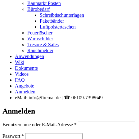
Baumarkt Posten
Bürobedarf
Schreibtischunterlagen
Paketbänder
Luftpolstertaschen
Feuerlöscher
Warnschilder
Tresore & Safes
Rauchmelder
Anwendungen
Wiki
Dokumente
Videos
FAQ
Angebote
Anmelden
eMail: info@firemat.de | ☎ 06109-7398649
Anmelden
Erforderlich
Benutzername oder E-Mail-Adresse
*
Erforderlich
Passwort
*