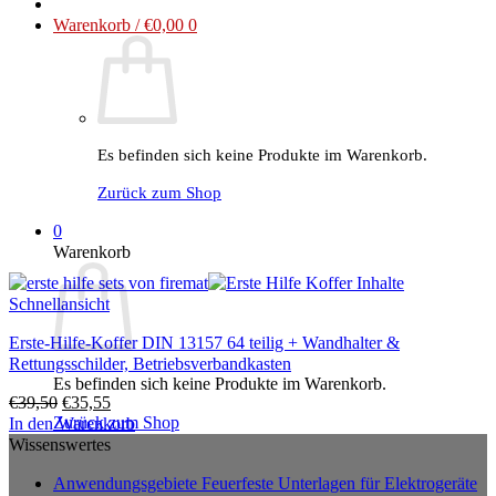
Warenkorb /
€
0,00
0
Es befinden sich keine Produkte im Warenkorb.
Zurück zum Shop
0
Warenkorb
Schnellansicht
Erste-Hilfe-Koffer DIN 13157 64 teilig + Wandhalter &
Rettungsschilder, Betriebsverbandkasten
Es befinden sich keine Produkte im Warenkorb.
Ursprünglicher
Aktueller
€
39,50
€
35,55
Zurück zum Shop
Preis
Preis
In den Warenkorb
war:
ist:
Wissenswertes
€39,50
€35,55.
Anwendungsgebiete Feuerfeste Unterlagen für Elektrogeräte