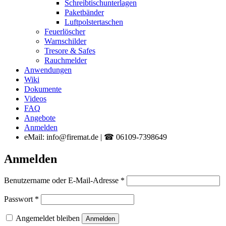
Schreibtischunterlagen
Paketbänder
Luftpolstertaschen
Feuerlöscher
Warnschilder
Tresore & Safes
Rauchmelder
Anwendungen
Wiki
Dokumente
Videos
FAQ
Angebote
Anmelden
eMail: info@firemat.de | ☎ 06109-7398649
Anmelden
Erforderlich
Benutzername oder E-Mail-Adresse
*
Erforderlich
Passwort
*
Angemeldet bleiben
Anmelden