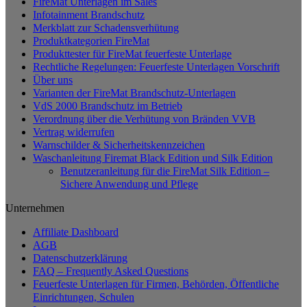
FireMat Unterlagen im Sales
auf.
Infotainment Brandschutz
Die
Merkblatt zur Schadensverhütung
Optionen
Produktkategorien FireMat
können
Produkttester für FireMat feuerfeste Unterlage
auf
Rechtliche Regelungen: Feuerfeste Unterlagen Vorschrift
der
Über uns
Produktseite
Varianten der FireMat Brandschutz-Unterlagen
gewählt
VdS 2000 Brandschutz im Betrieb
werden
Verordnung über die Verhütung von Bränden VVB
Vertrag widerrufen
Warnschilder & Sicherheitskennzeichen
Waschanleitung Firemat Black Edition und Silk Edition
Benutzeranleitung für die FireMat Silk Edition –
Sichere Anwendung und Pflege
Unternehmen
Affiliate Dashboard
AGB
Datenschutzerklärung
FAQ – Frequently Asked Questions
Feuerfeste Unterlagen für Firmen, Behörden, Öffentliche
Einrichtungen, Schulen