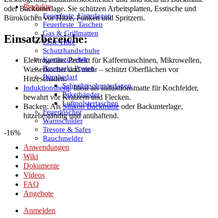
Produkte
oder Backunterlage. Sie schützen Arbeitsplatten, Esstische und
Feuerfeste_Unterlagen
Büroküchen vor Hitze, Funken und Spritzern.
Feuerfeste_Taschen
Gas & Grillmatten
Einsatzbereiche:
Erste-Hilfe
Schutzhandschuhe
Kaminzubehör
Elektrogeräte: Perfekt für Kaffeemaschinen, Mikrowellen,
Baumarkt Posten
Wasserkocher und mehr – schützt Oberflächen vor
Bürobedarf
Hitzeschäden.
Schreibtischunterlagen
Induktionsherd
: Ideal als Induktionsmatte für Kochfelder,
Paketbänder
bewahrt vor Kratzern und Flecken.
Luftpolstertaschen
Backen: Als
Silikon Backmatte
oder Backunterlage,
Feuerlöscher
hitzebeständig und antihaftend.
Warnschilder
Tresore & Safes
-16%
Rauchmelder
Anwendungen
Wiki
Dokumente
Videos
FAQ
Angebote
Anmelden