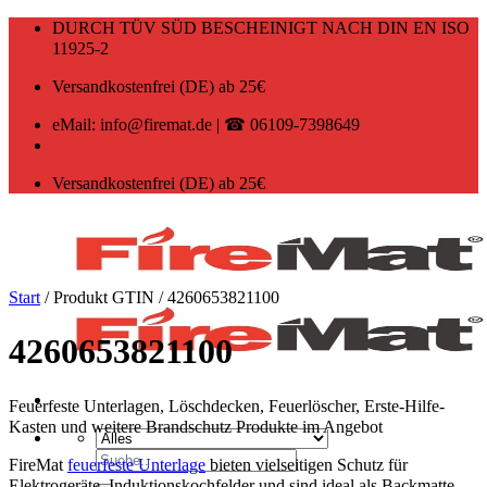
Zum
DURCH TÜV SÜD BESCHEINIGT NACH DIN EN ISO
Inhalt
11925-2
springen
Versandkostenfrei (DE) ab 25€
eMail: info@firemat.de | ☎ 06109-7398649
Versandkostenfrei (DE) ab 25€
Start
/
Produkt GTIN
/
4260653821100
4260653821100
Feuerfeste Unterlagen, Löschdecken, Feuerlöscher, Erste-Hilfe-
Kasten und weitere Brandschutz Produkte im Angebot
Suchen
FireMat
feuerfeste Unterlage
bieten vielseitigen Schutz für
nach:
Elektrogeräte, Induktionskochfelder und sind ideal als Backmatte