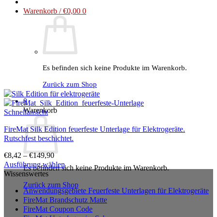
Warenkorb /
€
0,00
0
Es befinden sich keine Produkte im Warenkorb.
Zurück zum Shop
0
Warenkorb
Schnellansicht
FireMat Silk Edition feuerfeste Unterlage für Elektrogeräte.
Rutschfest beschichtet.
€
8,42
–
€
149,90
Ausführung wählen
Es befinden sich keine Produkte im Warenkorb.
Dieses
Wissenswertes
Produkt
Zurück zum Shop
Anwendungsgebiete Feuerfeste Unterlagen für Elektrogeräte
weist
FireMat Brandschutz Matte
mehrere
FireMat Coupon Code
Varianten