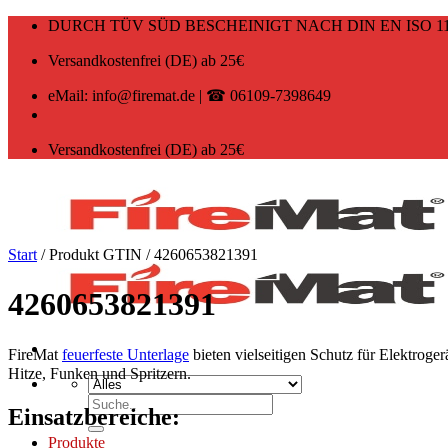
Zum
DURCH TÜV SÜD BESCHEINIGT NACH DIN EN ISO 11
Inhalt
springen
Versandkostenfrei (DE) ab 25€
eMail: info@firemat.de | ☎ 06109-7398649
Versandkostenfrei (DE) ab 25€
Start
/
Produkt GTIN
/
4260653821391
4260653821391
FireMat
feuerfeste Unterlage
bieten vielseitigen Schutz für Elektroge
Hitze, Funken und Spritzern.
Suchen
Einsatzbereiche:
nach:
Produkte