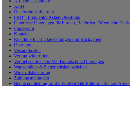
Affiliate Dashboard
AGB
Datenschutzerklärung
FAQ – Frequently Asked Questions
Feuerfeste Unterlagen für Firmen, Behörden, Öffentliche Einri
Impressum
Kontakt
Richtlinie für Rückerstattungen und Rückgaben
Über uns
Versandkosten
Vertrag widerrufen
Vertriebspartner FireMat Brandschutz Unterlagen
Warnschilder & Sicherheitskennzeichen
Widerrufsbelehrung
Zahlungsmethoden
Benutzeranleitung für die FireMat Silk Edition – Sichere Anw