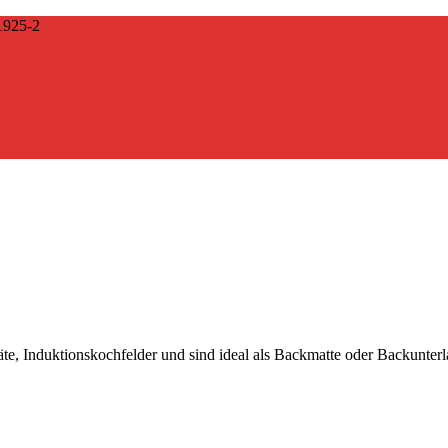
925-2
räte, Induktionskochfelder und sind ideal als Backmatte oder Backunter