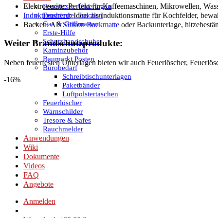
Elektrogeräte: Perfekt für Kaffeemaschinen, Mikrowellen, Was
Feuerfeste_Unterlagen
Feuerfeste_Taschen
Induktionsherd
: Ideal als Induktionsmatte für Kochfelder, bew
Gas & Grillmatten
Backen: Als
Silikon Backmatte
oder Backunterlage, hitzebestän
Erste-Hilfe
Schutzhandschuhe
Weiter Brandschutzprodukte:
Kaminzubehör
Baumarkt Posten
Neben feuerfesten Unterlagen bieten wir auch Feuerlöscher, Feuerlö
Bürobedarf
Schreibtischunterlagen
-16%
Paketbänder
Luftpolstertaschen
Feuerlöscher
Warnschilder
Tresore & Safes
Rauchmelder
Anwendungen
Wiki
Dokumente
Videos
FAQ
Angebote
Anmelden