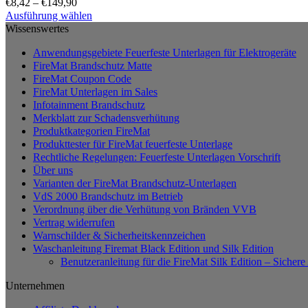
€
8,42
–
€
149,90
Ausführung wählen
Dieses
Wissenswertes
Produkt
Anwendungsgebiete Feuerfeste Unterlagen für Elektrogeräte
weist
FireMat Brandschutz Matte
mehrere
FireMat Coupon Code
Varianten
FireMat Unterlagen im Sales
auf.
Infotainment Brandschutz
Die
Merkblatt zur Schadensverhütung
Optionen
Produktkategorien FireMat
können
Produkttester für FireMat feuerfeste Unterlage
auf
Rechtliche Regelungen: Feuerfeste Unterlagen Vorschrift
der
Über uns
Produktseite
Varianten der FireMat Brandschutz-Unterlagen
gewählt
VdS 2000 Brandschutz im Betrieb
werden
Verordnung über die Verhütung von Bränden VVB
Vertrag widerrufen
Warnschilder & Sicherheitskennzeichen
Waschanleitung Firemat Black Edition und Silk Edition
Benutzeranleitung für die FireMat Silk Edition – Siche
Unternehmen