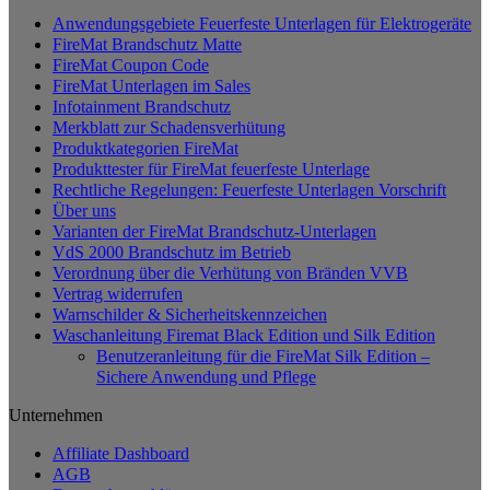
Produkt
Anwendungsgebiete Feuerfeste Unterlagen für Elektrogeräte
weist
FireMat Brandschutz Matte
mehrere
FireMat Coupon Code
Varianten
FireMat Unterlagen im Sales
auf.
Infotainment Brandschutz
Die
Merkblatt zur Schadensverhütung
Optionen
Produktkategorien FireMat
können
Produkttester für FireMat feuerfeste Unterlage
auf
Rechtliche Regelungen: Feuerfeste Unterlagen Vorschrift
der
Über uns
Produktseite
Varianten der FireMat Brandschutz-Unterlagen
gewählt
VdS 2000 Brandschutz im Betrieb
werden
Verordnung über die Verhütung von Bränden VVB
Vertrag widerrufen
Warnschilder & Sicherheitskennzeichen
Waschanleitung Firemat Black Edition und Silk Edition
Benutzeranleitung für die FireMat Silk Edition –
Sichere Anwendung und Pflege
Unternehmen
Affiliate Dashboard
AGB