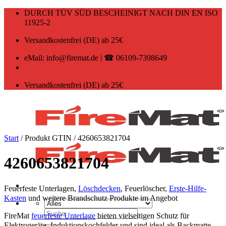
Zum
DURCH TÜV SÜD BESCHEINIGT NACH DIN EN ISO
Inhalt
11925-2
springen
Versandkostenfrei (DE) ab 25€
eMail: info@firemat.de | ☎ 06109-7398649
Versandkostenfrei (DE) ab 25€
Start
/
Produkt GTIN
/
4260653821704
4260653821704
Feuerfeste Unterlagen,
Löschdecken
, Feuerlöscher,
Erste-Hilfe-
Kasten
und weitere Brandschutz Produkte im Angebot
Suchen
FireMat
feuerfeste Unterlage
bieten vielseitigen Schutz für
nach:
Elektrogeräte, Induktionskochfelder und sind ideal als Backmatte