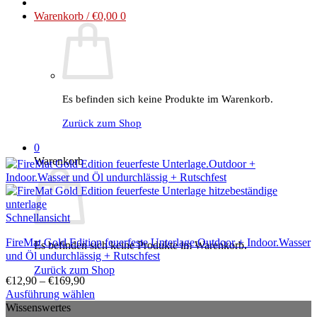
Warenkorb /
€
0,00
0
Es befinden sich keine Produkte im Warenkorb.
Zurück zum Shop
0
Warenkorb
Schnellansicht
FireMat Gold Edition feuerfeste Unterlage.Outdoor + Indoor.Wasser
Es befinden sich keine Produkte im Warenkorb.
und Öl undurchlässig + Rutschfest
Zurück zum Shop
€
12,90
–
€
169,90
Ausführung wählen
Dieses
Wissenswertes