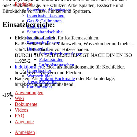
Produkte
oder Backunterlage. Sie schützen Arbeitsplatten, Esstische und
Feuerfeste_Unterlagen
Büroküchen vor Hitze, Funken und Spritzern.
Feuerfeste_Taschen
Gas & Grillmatten
Einsatzbereiche:
Erste-Hilfe
Schutzhandschuhe
Kaminzubehör
Elektrogeräte: Perfekt für Kaffeemaschinen,
Baumarkt Posten
Kaffeevollautomaten Mikrowellen, Wasserkocher und mehr –
Bürobedarf
schützt Oberflächen vor Hitzeschäden.
Schreibtischunterlagen
DURCH TÜV SÜD BESCHEINIGT NACH DIN EN ISO
Paketbänder
11925-2
Luftpolstertaschen
Induktionsherd
: Ideal als Induktionsmatte für Kochfelder,
Feuerlöscher
bewahrt vor Kratzern und Flecken.
Warnschilder
Backen: Als
Silikon Backmatte
oder Backunterlage,
Tresore & Safes
hitzebeständig und antihaftend.
Rauchmelder
Anwendungen
-15%
Wiki
Dokumente
Videos
FAQ
Angebote
Anmelden