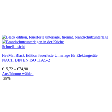
gewählt
werden
Schnellansicht
FireMat Black Edition feuerfeste Unterlage für Elektrogeräte.
NACH DIN EN ISO 11925-2
€
15,72
–
€
74,90
Ausführung wählen
Dieses
-38%
Produkt
weist
mehrere
Varianten
auf.
Die
Optionen