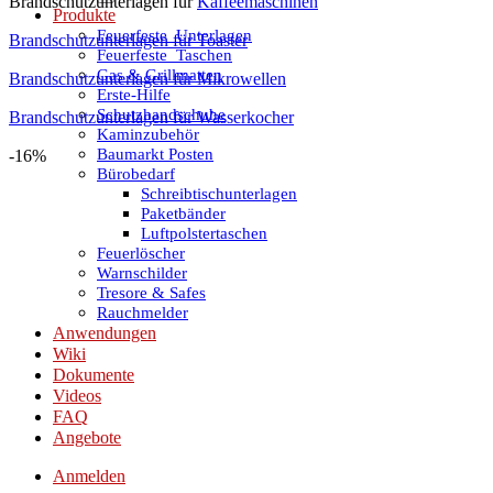
Brandschutzunterlagen für
Kaffeemaschinen
Produkte
Feuerfeste_Unterlagen
Brandschutzunterlagen für Toaster
Feuerfeste_Taschen
Gas & Grillmatten
Brandschutzunterlagen für Mikrowellen
Erste-Hilfe
Schutzhandschuhe
Brandschutzunterlagen für Wasserkocher
Kaminzubehör
Baumarkt Posten
-16%
Bürobedarf
Schreibtischunterlagen
Paketbänder
Luftpolstertaschen
Feuerlöscher
Warnschilder
Tresore & Safes
Rauchmelder
Anwendungen
Wiki
Dokumente
Videos
FAQ
Angebote
Anmelden