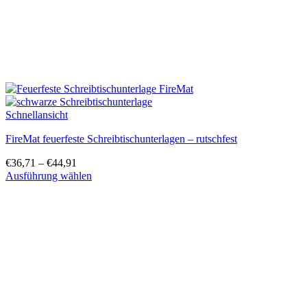
Schnellansicht
FireMat feuerfeste Schreibtischunterlagen – rutschfest
€
36,71
–
€
44,91
Ausführung wählen
Dieses
Produkt
weist
mehrere
Varianten
auf.
Die
Optionen
können
auf