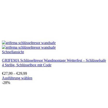
der
Produktseite
gewählt
werden
Schnellansicht
GRIFEMA Schlüsseltresor Wandmontage Wetterfest – Schlüsselsafe
4 Stellig, Schlüsselbox mit Code
€
27,99
–
€
29,99
Ausführung wählen
Dieses
-28%
Produkt
weist
mehrere
Varianten
auf.