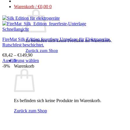
Warenkorb /
€
0,00
0
Schnellansicht
FireMat Silk Edition feuerfeste Unterlage für Elektrogeräte.
Es befinden sich keine Produkte im Warenkorb.
Rutschfest beschichtet.
Zurück zum Shop
€
8,42
–
€
149,90
Ausführung wählen
0
Dieses
-9%
Warenkorb
Produkt
weist
mehrere
Varianten
auf.
Die
Es befinden sich keine Produkte im Warenkorb.
Optionen
können
Zurück zum Shop
auf
der
Produktseite