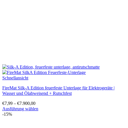
können
auf
der
Produktseite
gewählt
werden
Schnellansicht
FireMat Silk-A Edition feuerfeste Unterlage für Elektrogeräte |
Wasser und Ölabweisend + Rutschfest
€
7,99
–
€
7.900,00
Ausführung wählen
Dieses
-15%
Produkt
weist