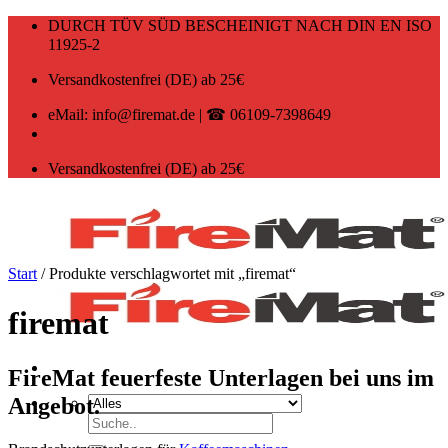
Zum
DURCH TÜV SÜD BESCHEINIGT NACH DIN EN ISO
Inhalt
11925-2
springen
Versandkostenfrei (DE) ab 25€
eMail: info@firemat.de | ☎ 06109-7398649
Versandkostenfrei (DE) ab 25€
Start
/
Produkte verschlagwortet mit „firemat“
firemat
FireMat feuerfeste Unterlagen bei uns im
Angebot.
Suchen
nach: