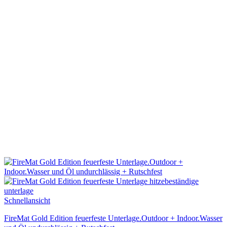
mehrere
Varianten
auf.
Die
Optionen
können
auf
der
Produktseite
gewählt
werden
Schnellansicht
FireMat Gold Edition feuerfeste Unterlage.Outdoor + Indoor.Wasser