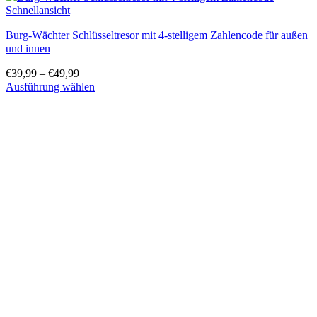
Schnellansicht
Burg-Wächter Schlüsseltresor mit 4-stelligem Zahlencode für außen
und innen
€
39,99
–
€
49,99
Ausführung wählen
Dieses
Produkt
weist
mehrere
Varianten
auf.
Die
Optionen
können
auf
der
Produktseite
gewählt
werden