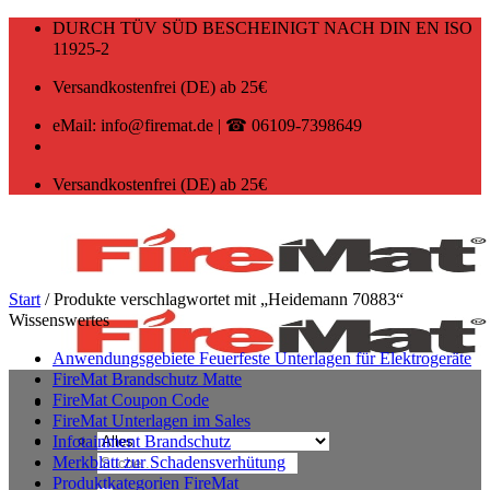
Zum
DURCH TÜV SÜD BESCHEINIGT NACH DIN EN ISO
Inhalt
11925-2
springen
Versandkostenfrei (DE) ab 25€
eMail: info@firemat.de | ☎ 06109-7398649
Versandkostenfrei (DE) ab 25€
Start
/
Produkte verschlagwortet mit „Heidemann 70883“
Wissenswertes
Anwendungsgebiete Feuerfeste Unterlagen für Elektrogeräte
FireMat Brandschutz Matte
FireMat Coupon Code
FireMat Unterlagen im Sales
Infotainment Brandschutz
Suchen
Merkblatt zur Schadensverhütung
nach:
Produktkategorien FireMat