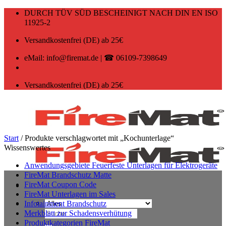
Zum
DURCH TÜV SÜD BESCHEINIGT NACH DIN EN ISO
Inhalt
11925-2
springen
Versandkostenfrei (DE) ab 25€
eMail: info@firemat.de | ☎ 06109-7398649
Versandkostenfrei (DE) ab 25€
Start
/
Produkte verschlagwortet mit „Kochunterlage“
Wissenswertes
Anwendungsgebiete Feuerfeste Unterlagen für Elektrogeräte
FireMat Brandschutz Matte
FireMat Coupon Code
FireMat Unterlagen im Sales
Infotainment Brandschutz
Suchen
Merkblatt zur Schadensverhütung
nach:
Produktkategorien FireMat