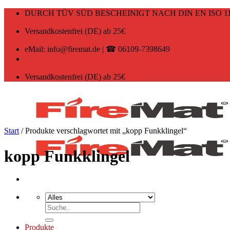
Zum
DURCH TÜV SÜD BESCHEINIGT NACH DIN EN ISO 11
Inhalt
springen
Versandkostenfrei (DE) ab 25€
eMail: info@firemat.de | ☎ 06109-7398649
Versandkostenfrei (DE) ab 25€
Start
/
Produkte verschlagwortet mit „kopp Funkklingel“
kopp Funkklingel
Suchen
nach:
Produkte