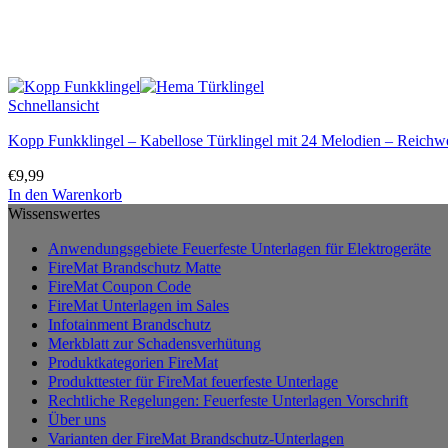
Schnellansicht
Kopp Funkklingel – Kabellose Türklingel mit 24 Melodien – Reichweit
€
9,99
In den Warenkorb
Wissenswertes
Anwendungsgebiete Feuerfeste Unterlagen für Elektrogeräte
FireMat Brandschutz Matte
FireMat Coupon Code
FireMat Unterlagen im Sales
Infotainment Brandschutz
Merkblatt zur Schadensverhütung
Produktkategorien FireMat
Produkttester für FireMat feuerfeste Unterlage
Rechtliche Regelungen: Feuerfeste Unterlagen Vorschrift
Über uns
Varianten der FireMat Brandschutz-Unterlagen