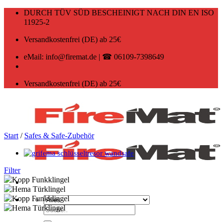
Zum
DURCH TÜV SÜD BESCHEINIGT NACH DIN EN ISO
Inhalt
11925-2
springen
Versandkostenfrei (DE) ab 25€
eMail: info@firemat.de | ☎ 06109-7398649
Versandkostenfrei (DE) ab 25€
Start
/
Safes & Safe-Zubehör
Filter
Suchen
nach: