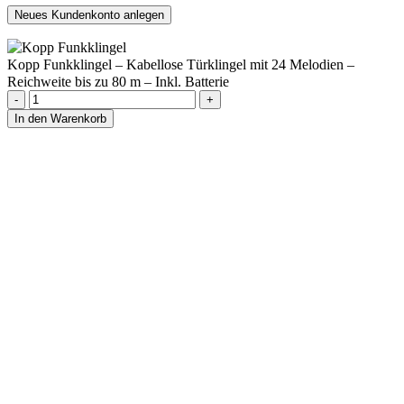
Neues Kundenkonto anlegen
Kopp Funkklingel – Kabellose Türklingel mit 24 Melodien –
Reichweite bis zu 80 m – Inkl. Batterie
Kopp
Funkklingel
In den Warenkorb
–
Kabellose
Türklingel
mit
24
Melodien
–
Reichweite
bis
zu
80
m
–
Inkl.
Batterie
Menge