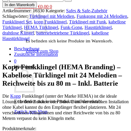
Funkklingel
In den Warenkorb
Warenkorb /
€
0,00
0
–
Artikelnummer:
16330
Kategorie:
Safes & Safe-Zubehör
Kabellose
Schlagwörter:
Türklingel mit Melodien
,
Funkgong mit 24 Melodien
,
Türklingel
Funkklingel Set
,
kopp Funkklingel
,
Türklingel mit Funk
,
kabellose
mit
Türklingel
,
HEMA Türklingel
,
Funk-Gong
,
Haustürklingel
,
24
drahtlose Klingel
,
batteriebetriebene Türklingel
,
kabellose
Melodien
Haustürklingel
Es befinden sich keine Produkte im Warenkorb.
–
Reichweite
Beschreibung
Zurück zum Shop
bis
Zusätzliche Information
zu
0
80
Kopp Funkklingel (HEMA Branding) –
Warenkorb
m
Kabellose Türklingel mit 24 Melodien –
–
Inkl.
Reichweite bis zu 80 m – Inkl. Batterie
Batterie
Menge
Die
Kopp
Funkklingel
(unter der Marke HEMA) ist die ideale
Es befinden sich keine Produkte im Warenkorb.
Lösung für dein Zuhause oder Büro. Dank der einfachen Installation
ohne Kabel kannst du den Empfänger flexibel platzieren. Mit
24
Zurück zum Shop
verschiedenen Klingeltönen
und einer Reichweite von bis zu
80
Metern
verpasst du kein Klingeln mehr.
Produktmerkmale: