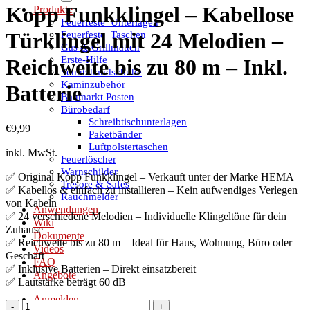
Kopp Funkklingel – Kabellose
Produkte
Feuerfeste_Unterlagen
Feuerfeste_Taschen
Türklingel mit 24 Melodien –
Gas & Grillmatten
Erste-Hilfe
Reichweite bis zu 80 m – Inkl.
Schutzhandschuhe
Kaminzubehör
Batterie
Baumarkt Posten
Bürobedarf
Schreibtischunterlagen
€
9,99
Paketbänder
Luftpolstertaschen
inkl. MwSt.
Feuerlöscher
Warnschilder
✅
Original Kopp Funkklingel – Verkauft unter der Marke HEMA
Tresore & Safes
✅
Kabellos & einfach zu installieren
– Kein aufwendiges Verlegen
Rauchmelder
von Kabeln
Anwendungen
✅
24 verschiedene Melodien
– Individuelle Klingeltöne für dein
Wiki
Zuhause
Dokumente
✅
Reichweite bis zu 80 m
– Ideal für Haus, Wohnung, Büro oder
Videos
Geschäft
FAQ
✅
Inklusive Batterien
– Direkt einsatzbereit
Angebote
✅
Lautstärke
beträgt
60 dB
Anmelden
Kopp