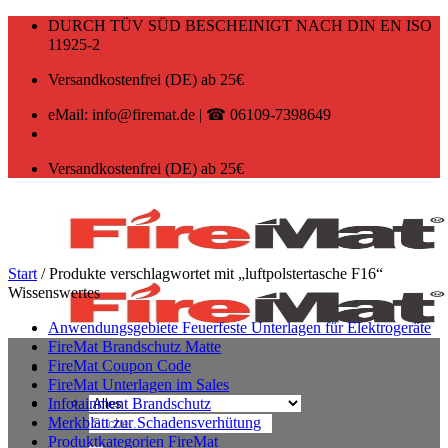
Zum
DURCH TÜV SÜD BESCHEINIGT NACH DIN EN ISO
Inhalt
11925-2
springen
Versandkostenfrei (DE) ab 25€
eMail: info@firemat.de | ☎ 06109-7398649
Versandkostenfrei (DE) ab 25€
Start
/
Produkte verschlagwortet mit „luftpolstertasche F16“
Wissenswertes
Anwendungsgebiete Feuerfeste Unterlagen für Elektrogeräte
FireMat Brandschutz Matte
FireMat Coupon Code
FireMat Unterlagen im Sales
Infotainment Brandschutz
Suchen
Merkblatt zur Schadensverhütung
nach:
Produktkategorien FireMat