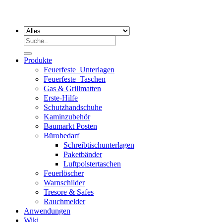
Suchen
nach:
Produkte
Feuerfeste_Unterlagen
Feuerfeste_Taschen
Gas & Grillmatten
Erste-Hilfe
Schutzhandschuhe
Kaminzubehör
Baumarkt Posten
Bürobedarf
Schreibtischunterlagen
Paketbänder
Luftpolstertaschen
Feuerlöscher
Warnschilder
Tresore & Safes
Rauchmelder
Anwendungen
Wiki