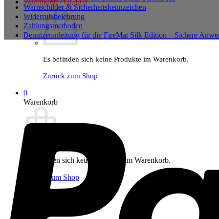
Warenkorb /
€
0,00
0
Warnschilder & Sicherheitskennzeichen
Widerrufsbelehrung
Zahlungsmethoden
Benutzeranleitung für die FireMat Silk Edition – Sichere Anw
Es befinden sich keine Produkte im Warenkorb.
Zurück zum Shop
0
Warenkorb
Es befinden sich keine Produkte im Warenkorb.
Zurück zum Shop