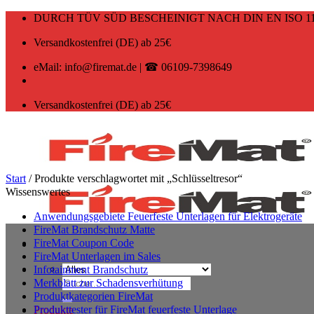
Zum
DURCH TÜV SÜD BESCHEINIGT NACH DIN EN ISO 11
Inhalt
springen
Versandkostenfrei (DE) ab 25€
eMail: info@firemat.de | ☎ 06109-7398649
Versandkostenfrei (DE) ab 25€
Start
/
Produkte verschlagwortet mit „Schlüsseltresor“
Wissenswertes
Anwendungsgebiete Feuerfeste Unterlagen für Elektrogeräte
FireMat Brandschutz Matte
FireMat Coupon Code
FireMat Unterlagen im Sales
Infotainment Brandschutz
Suchen
Merkblatt zur Schadensverhütung
nach:
Produktkategorien FireMat
Produkttester für FireMat feuerfeste Unterlage
Produkte